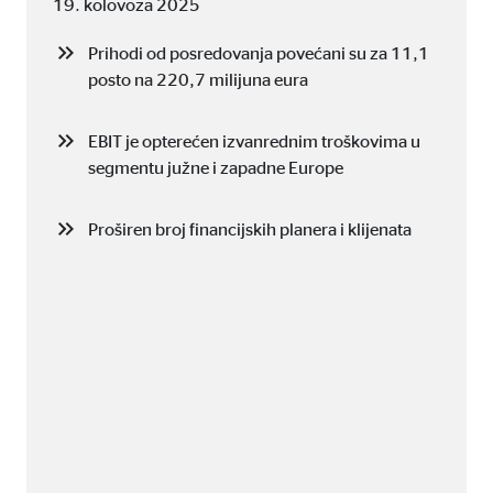
19. kolovoza 2025
Prihodi od posredovanja povećani su za 11,1
posto na 220,7 milijuna eura
EBIT je opterećen izvanrednim troškovima u
segmentu južne i zapadne Europe
Proširen broj financijskih planera i klijenata
u stranicu.