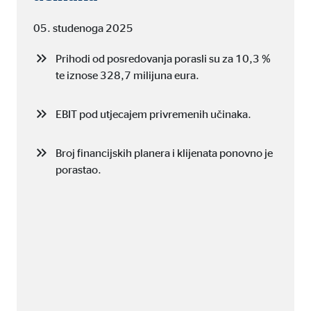
ie_consent_v2
05. studenoga 2025
dshape
Prihodi od posredovanja porasli su za 10,3 %
vljanje postavkama suglasnosti
te iznose 328,7 milijuna eura.
dina
EBIT pod utjecajem privremenih učinaka.
Broj financijskih planera i klijenata ponovno je
porastao.
vi nam podaci pomažu da shvatimo kako naši posjetitelji koriste našu mrežn
 _gat_UA-41411249-11, _gid
le Ireland Ltd.
upljanje statistika o korištenju mrežne stranice