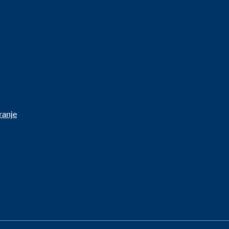
ranje
 sadržaju više nije potreban