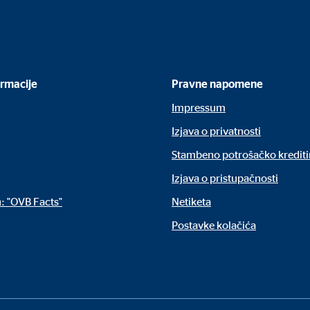
 C
orm A/S
campaign
ormacije
Pravne napomene
eseca
Impressum
Izjava o privatnosti
Stambeno potrošačko krediti
no su blokirani. Ako se prihvate kolačići s vanjskih medija, za pristup ovom
Izjava o pristupačnosti
: "OVB Facts"
Netiketa
Postavke kolačića
tube
le Ireland Ltd.
gracija video zapisa