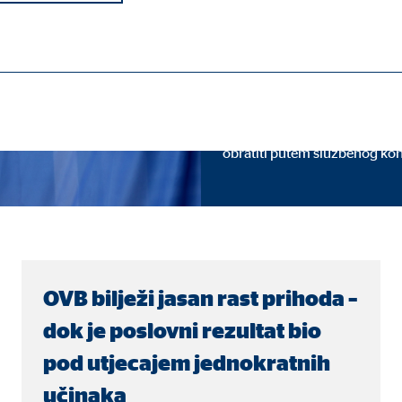
medij
Na ovoj stranici dostupne su 
Hrvatska i OVB Grupu. Za med
ebni su za ispravno funkcioniranje mrežne stranice.
obratiti putem službenog kon
ypo_user
3 Association
OVB bilježi jasan rast prihoda –
manje korisničkih postavki
dok je poslovni rezultat bio
a
pod utjecajem jednokratnih
učinaka