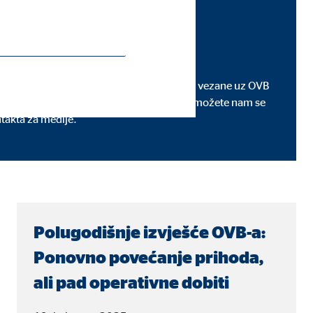
e
aktualne novosti, priopćenja i informacije vezane uz OVB
ijske upite, izjave i dodatne informacije možete nam se
takta za medije.
Polugodišnje izvješće OVB-a:
Ponovno povećanje prihoda,
ali pad operativne dobiti