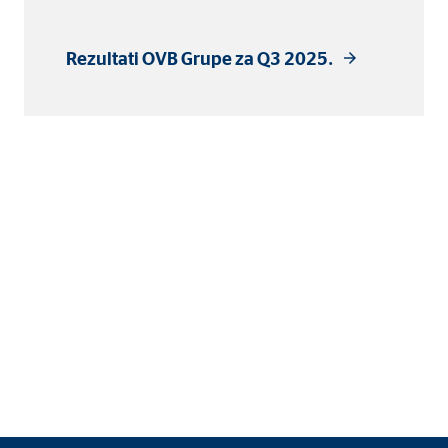
4 mjeseci
Rezultati OVB Grupe za Q3 2025.
ranih oglasa. U tu se svrhu podaci prenose nezavisnim pružateljima usluga koj
_gtm_UA-64237600-1
le Ireland Ltd.
zivanje s Google Analyics kako bi se mjerio uspjeh kampanja oglašavanja
minuta