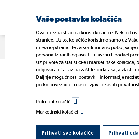
Vaše postavke kolačića
Ova mrežna stranica koristi kolačiće. Neki od ov
stranice. Uz to, kolačiće koristimo samo uz Vašu 
O nama
Naše usluge
Blog
K
mrežnoj stranici te za kontinuirano poboljšanje m
personaliziranih oglasa. U tu svrhu ti podaci pr
Uz privole za statističke i marketinške kolačiće,
odgovarajuća razina zaštite podataka, a vlasti 
Naši financijski planeri
Vaše zdravlje
Prednosti posla financijskog
GDPR
Naši pa
Vaše os
Prilika 
Informa
Daljnje mogućnosti postavki i informacije možete
planera
ulagate
preko poveznice u našoj izjavi o zaštiti privatnost
Dogovorite konzultacije
Prijava
Politika uklj. rizika održivosti
Potroša
Potrebni kolačiči
Marketinški kolačići
Prihvati sve kolačiće
Prihvati od