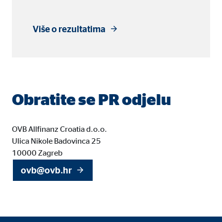
Trajanje kolačića:
do 1
Više o rezultatima
Marketinški kolačići
Marketinški kolačići se koriste za prikaz personalizi
mrežnim stranicama.
Obratite se PR odjelu
Google Tag Manager
Naziv:
_dc
OVB Allfinanz Croatia d.o.o.
Ulica Nikole Badovinca 25
Ponuđač:
Goog
10000 Zagreb
Svrha:
Pove
ovb@ovb.hr
Trajanje kolačića:
10 
Adform | Primatelj: OVB, Adform A/S