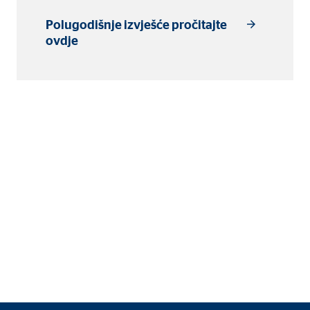
Polugodišnje izvješće pročitajte
ovdje
i posjetitelje prate na