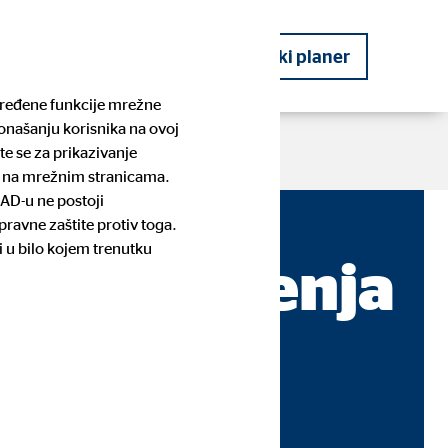
kog planera
Postanite financijski planer
određene funkcije mrežne
ponašanju korisnika na ovoj
te se za prikazivanje
te na mrežnim stranicama.
SAD-u ne postoji
ravne zaštite protiv toga.
OVB Priče
Planiranje budućnosti
Pronađite kontakt osobu i prijavite
Stambeno potrošačko kreditiranje
i u bilo kojem trenutku
se
i, priopćenja
rmacije za