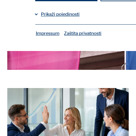
Prikaži pojedinosti
Impressum
Zaštita privatnosti
|
Potrebni kolačiči
Potrebni kolačići omogućuju osnovne funkcije i potr
Korisničke postavke
Naziv:
fe_t
Ponuđač:
TYPO
Svrha:
Spre
Trajanje kolačića:
sesij
Kolačić suglasnosti