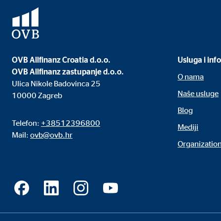
Naziv:
uid,
Ponuđač:
Adf
Svrha:
ad 
OVB Allfinanz Croatia d.o.o.
Usluga i inf
Trajanje kolačića:
2 mj
OVB Allfinanz zastupanje d.o.o.
O nama
Ulica Nikole Badovinca 25
Naše usluge
10000 Zagreb
Vanjski mediji
Blog
Sadržaj platformi s video zapisima i kartama standard
Telefon:
+38512396800
Mediji
ručni pristanak.
Mail:
ovb@ovb.hr
Organization
YouTube
Naziv:
you
Ponuđač:
Goog
Svrha:
Inte