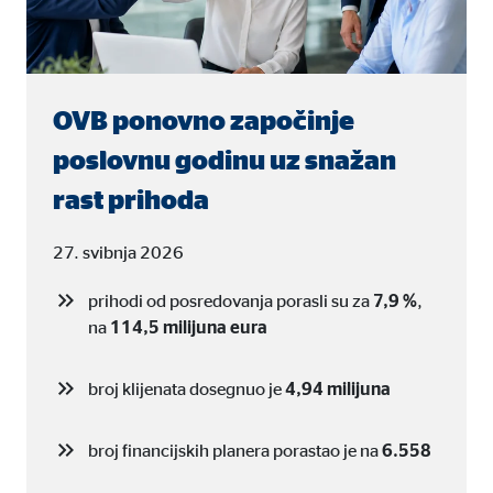
Naziv:
cook
Ponuđač:
min
Svrha:
Upra
OVB ponovno započinje
Trajanje kolačića:
1 go
poslovnu godinu uz snažan
rast prihoda
Statistički kolačići
27. svibnja 2026
Statistički kolačići prikupljaju podatke anonimno. O
prihodi od posredovanja porasli su za
7,9 %
,
na
114,5 milijuna eura
Google Analytics
broj klijenata dosegnuo je
4,94 milijuna
Naziv:
_ga,
Ponuđač:
Goog
broj financijskih planera porastao je na
6.558
Svrha:
Prik