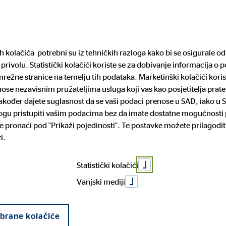
Pronađite financijs
ih kolačića potrebni su iz tehničkih razloga kako bi se osigurale 
privolu. Statistički kolačići koriste se za dobivanje informacija o 
arijera
Mediji
Pravne informacije
režne stranice na temelju tih podataka. Marketinški kolačići koris
enose nezavisnim pružateljima usluga koji vas kao posjetitelja pra
 također dajete suglasnost da se vaši podaci prenose u SAD, iako u 
mogu pristupiti vašim podacima bez da imate dostatne mogućnosti p
rtneri
iguranje
za posao
cije o sustavu zaštite
Povijest tvrtke
Dom i mobilnost
Prilika za napredovanje
Prijava nepravilnosti
 pronaći pod "Prikaži pojedinosti". Te postavke možete prilagodit
lja
Novost
i.
čko kreditiranje
Statistički kolačići
i info
Vanjski mediji
abrane kolačiće