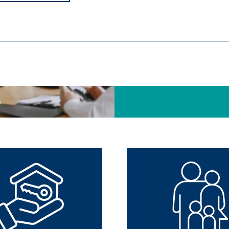
Allfinanz planiranje povezuje 
Umjesto pojedinačnih proizv
planiranju.
Naši financijski planeri pruž
ebni su za ispravno funkcioniranje mrežne stranice.
zaštite obitelji i doma do pla
ypo_user
3 Association
manje korisničkih postavki
a