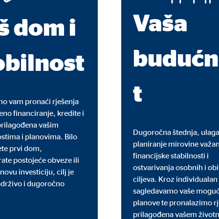
Vaša
ie_consent_v2
š dom i
dshape
budućn
vljanje postavkama suglasnosti
bilnost
dina
t
 vam pronaći rješenja
no financiranje, kredite i
vi nam podaci pomažu da shvatimo kako naši posjetitelji koriste našu mrežn
prilagođena vašim
Dugoročna štednja, ulaga
tima i planovima. Bilo
planiranje mirovine važan
ete prvi dom,
financijske stabilnosti i
rate postojeće obveze ili
ostvarivanja osobnih i obi
novu investiciju, cilj je
 _gat_UA-41411249-11, _gid
ciljeva. Kroz individualan
održivo i dugoročno
sagledavamo vaše mogućn
le Ireland Ltd.
planove te pronalazimo r
upljanje statistika o korištenju mrežne stranice
prilagođena vašem živo