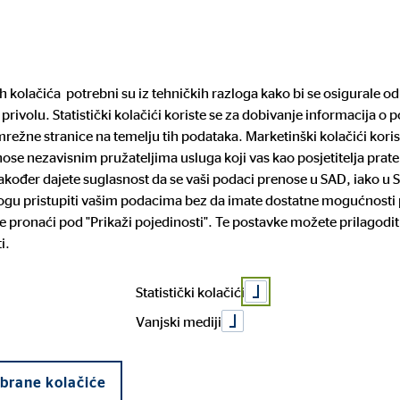
Pronađite financijs
ih kolačića potrebni su iz tehničkih razloga kako bi se osigurale 
privolu. Statistički kolačići koriste se za dobivanje informacija o 
arijera
Mediji
Pravne informacije
režne stranice na temelju tih podataka. Marketinški kolačići koris
enose nezavisnim pružateljima usluga koji vas kao posjetitelja pra
 također dajete suglasnost da se vaši podaci prenose u SAD, iako u 
mogu pristupiti vašim podacima bez da imate dostatne mogućnosti p
rtneri
iguranje
za posao
cije o sustavu zaštite
Povijest tvrtke
Dom i mobilnost
Prilika za napredovanje
Prijava nepravilnosti
 pronaći pod "Prikaži pojedinosti". Te postavke možete prilagodit
lja
Allfin
i.
čko kreditiranje
Statistički kolačići
Vanjski mediji
planir
abrane kolačiće