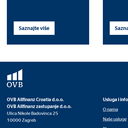
Trajanje kolačića:
do 1
Saznajte više
Sazna
Marketinški kolačići
Marketinški kolačići se koriste za prikaz personalizi
mrežnim stranicama.
Google Tag Manager
Naziv:
_dc
Ponuđač:
Goog
Svrha:
Pove
OVB Allfinanz Croatia d.o.o.
Usluga i inf
Trajanje kolačića:
10 
OVB Allfinanz zastupanje d.o.o.
O nama
Ulica Nikole Badovinca 25
Naše usluge
10000 Zagreb
Adform | Primatelj: OVB, Adform A/S