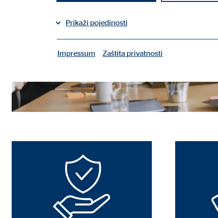
Prikaži pojedinosti
Impressum
Zaštita privatnosti
|
Potrebni kolačiči
Potrebni kolačići omogućuju osnovne funkcije i potr
Korisničke postavke
Naziv:
fe_t
Ponuđač:
TYPO
Svrha:
Spre
Trajanje kolačića:
sesij
Kolačić suglasnosti