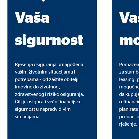
Naziv:
cook
Vaša
Va
Ponuđač:
min
Svrha:
Upra
sigurnost
mo
Trajanje kolačića:
1 go
Rješenja osiguranja prilagođena
Pomažemo
Statistički kolačići
vašim životnim situacijama i
za stambe
Statistički kolačići prikupljaju podatke anonimno. O
potrebama – od zaštite obitelji i
leasing, 
imovine do životnog,
mogućnos
zdravstvenog i riziko osiguranja.
da kupuj
Google Analytics
Cilj je osigurati veću financijsku
refinanci
sigurnost u nepredvidivim
planirate 
Naziv:
_ga,
situacijama.
pronaći 
Ponuđač:
Goog
rješenje.
Svrha:
Prik