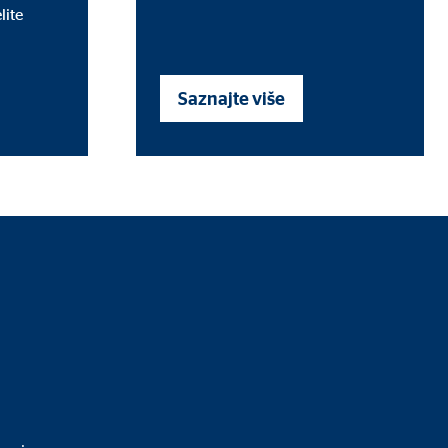
lite
Saznajte više
i posjetitelje prate na