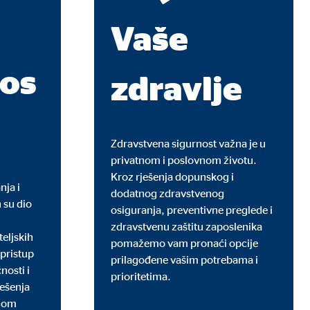
Vaše
os
zdravlje
Zdravstvena sigurnost važna je u
privatnom i poslovnom životu.
u stranicu.
Kroz rješenja dopunskog i
nja i
dodatnog zdravstvenog
 su dio
osiguranja, preventivne preglede i
zdravstvenu zaštitu zaposlenika
teljskih
pomažemo vam pronaći opcije
 pristup
prilagođene vašim potrebama i
osti i
prioritetima.
ješenja
tnom