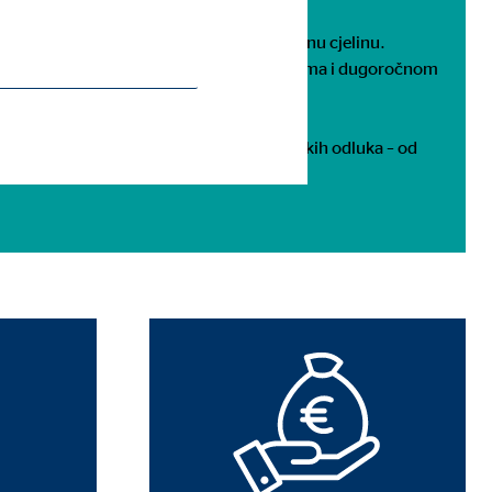
različita područja osobnih financija u jednu cjelinu.
oda, fokus je na vašim potrebama, ciljevima i dugoročnom
aju podršku pri donošenju važnih financijskih odluka – od
niranja budućnosti i mirovine.