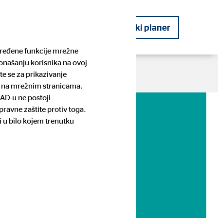
kog planera
Postanite financijski planer
određene funkcije mrežne
ponašanju korisnika na ovoj
te se za prikazivanje
te na mrežnim stranicama.
SAD-u ne postoji
ravne zaštite protiv toga.
OVB Priče
Planiranje budućnosti
Pronađite kontakt osobu i prijavite
Stambeno potrošačko kreditiranje
i u bilo kojem trenutku
se
anz
anje