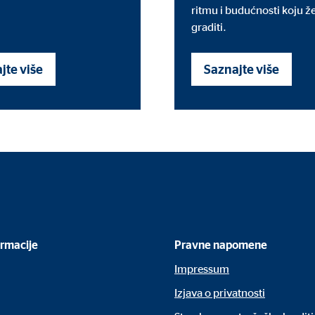
ritmu i budućnosti koju že
4 mjeseci
graditi.
jte više
Saznajte više
ranih oglasa. U tu se svrhu podaci prenose nezavisnim pružateljima usluga koj
_gtm_UA-64237600-1
le Ireland Ltd.
zivanje s Google Analyics kako bi se mjerio uspjeh kampanja oglašavanja
ormacije
Pravne napomene
minuta
Impressum
Izjava o privatnosti