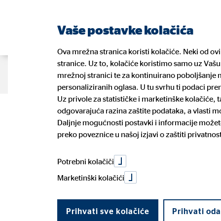
Vaše postavke kolačića
Ova mrežna stranica koristi kolačiće. Neki od ov
stranice. Uz to, kolačiće koristimo samo uz Vašu 
O nama
Naše usluge
Blog
K
mrežnoj stranici te za kontinuirano poboljšanje m
personaliziranih oglasa. U tu svrhu ti podaci pr
Uz privole za statističke i marketinške kolačiće,
odgovarajuća razina zaštite podataka, a vlasti 
Naši financijski planeri
Vaše zdravlje
Prednosti posla financijskog
GDPR
Naši pa
Vaše os
Prilika 
Informa
Daljnje mogućnosti postavki i informacije možete
planera
ulagate
preko poveznice u našoj izjavi o zaštiti privatnost
Dogovorite konzultacije
Prijava
Politika uklj. rizika održivosti
Potroša
Potrebni kolačiči
Marketinški kolačići
Prihvati sve kolačiće
Prihvati od