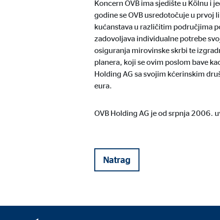
Koncern OVB ima sjedište u Kölnu i j
Trajanje kolačića:
do 1
godine se OVB usredotočuje u prvoj li
kućanstava u različitim područjima p
zadovoljava individualne potrebe svoji
Marketinški kolačići
osiguranja mirovinske skrbi te izgra
planera, koji se ovim poslom bave ka
Marketinški kolačići se koriste za prikaz personalizi
mrežnim stranicama.
Holding AG sa svojim kćerinskim druš
eura.
Google Tag Manager
OVB Holding AG je od srpnja 2006. u
Naziv:
_dc
Ponuđač:
Goog
Natrag
Svrha:
Pove
Trajanje kolačića:
10 
Adform | Primatelj: OVB, Adform A/S