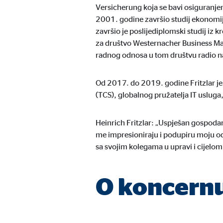
Versicherung koja se bavi osiguranjem
Naziv:
cook
2001. godine završio studij ekonomij
završio je poslijediplomski studij iz
Ponuđač:
min
za društvo Westernacher Business Man
Svrha:
Upra
radnog odnosa u tom društvu radio na
Trajanje kolačića:
1 go
Od 2017. do 2019. godine Fritzlar je
(TCS), globalnog pružatelja IT usluga,
Statistički kolačići
Heinrich Fritzlar: „Uspješan gospoda
Statistički kolačići prikupljaju podatke anonimno. O
me impresioniraju i podupiru moju od
sa svojim kolegama u upravi i cijelom
Google Analytics
O koncern
Naziv:
_ga,
Ponuđač:
Goog
Svrha:
Prik