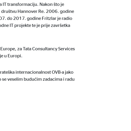
a IT transformaciju. Nakon što je
 u društvu Hannover Re. 2006. godine
07. do 2017. godine Fritzlar je radio
e IT projekte te je prije završetka
 Europe, za Tata Consultancy Services
je u Europi.
trateška internacionalnost OVB-a jako
u stranicu.
ko se veselim budućim zadacima i radu