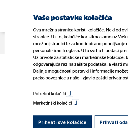
Vaše postavke kolačića
Ova mrežna stranica koristi kolačiće. Neki od ov
stranice. Uz to, kolačiće koristimo samo uz Vašu 
O nama
Naše usluge
Blog
K
mrežnoj stranici te za kontinuirano poboljšanje m
personaliziranih oglasa. U tu svrhu ti podaci pr
Uz privole za statističke i marketinške kolačiće,
Heinrich Fritz
odgovarajuća razina zaštite podataka, a vlasti 
Naši financijski planeri
Vaše zdravlje
Prednosti posla financijskog
GDPR
Naši pa
Vaše os
Prilika 
Informa
Daljnje mogućnosti postavki i informacije možete
planera
ulagate
preko poveznice u našoj izjavi o zaštiti privatnost
Dogovorite konzultacije
Prijava
Politika uklj. rizika održivosti
Potroša
Officer (COO)
Potrebni kolačiči
Marketinški kolačići
04. srpnja 2022
|
OVB Allfinanz Croatia d.o.o.
Prihvati sve kolačiće
Prihvati od