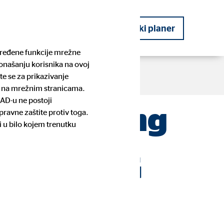
kog planera
Postanite financijski planer
određene funkcije mrežne
ponašanju korisnika na ovoj
te se za prikazivanje
te na mrežnim stranicama.
SAD-u ne postoji
ef Operating
ravne zaštite protiv toga.
OVB Priče
Planiranje budućnosti
Pronađite kontakt osobu i prijavite
Stambeno potrošačko kreditiranje
i u bilo kojem trenutku
se
olding AG