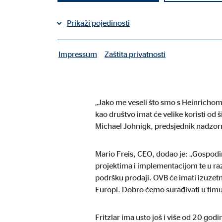
Podijeli na Facebooku
Prikaži pojedinosti
Podijeli na LinkedInu
Impressum
Zaštita privatnosti
|
Potrebni kolačiči
U Kölnu, 30. lipnja 2022.
Heinrich F
vodstvo međunarodne grupacije za
Potrebni kolačići omogućuju osnovne funkcije i potr
„Jako me veseli što smo s Heinrichom
Korisničke postavke
kao društvo imat će velike koristi od 
Michael Johnigk, predsjednik nadzo
Naziv:
fe_t
Ponuđač:
TYPO
Mario Freis, CEO, dodao je: „Gospodin 
projektima i implementacijom te u raz
Svrha:
Spre
podršku prodaji. OVB će imati izuzet
Trajanje kolačića:
sesij
Europi. Dobro ćemo surađivati ​​u timu
Kolačić suglasnosti
Fritzlar ima usto još i više od 20 go