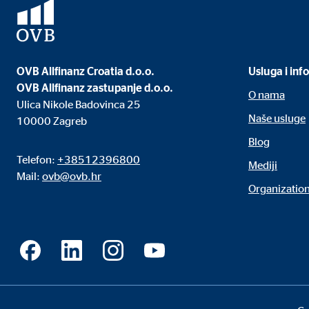
Naziv:
uid,
Ponuđač:
Adf
Svrha:
ad 
OVB Allfinanz Croatia d.o.o.
Usluga i inf
OVB Allfinanz zastupanje d.o.o.
Trajanje kolačića:
2 mj
O nama
Ulica Nikole Badovinca 25
Naše usluge
10000 Zagreb
Blog
Vanjski mediji
Telefon:
+38512396800
Mediji
Sadržaj platformi s video zapisima i kartama standard
Mail:
ovb@ovb.hr
ručni pristanak.
Organization
YouTube
Naziv:
you
Ponuđač:
Goog
Svrha:
Inte