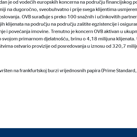
edan je od vodećih europskih koncerna na području financijskog 
4 mjeseci
niji na dugoročno, sveobuhvatno i prije svega klijentima usmjereno
oslovanja. OVB surađuje s preko 100 snažnih i učinkovitih partne
h klijenata na području na području zaštite egzistencije i osigura
dnje i povećanja imovine. Trenutno je koncern OVB aktivan u ukup
o svojom primarnom djelatnošću, brinu o 4,18 milijuna klijenata
ranih oglasa. U tu se svrhu podaci prenose nezavisnim pružateljima usluga koj
tvima ostvario provizije od posredovanja u iznosu od 320,7 milij
vršten na frankfurtskoj burzi vrijednosnih papira (Prime Standa
_gtm_UA-64237600-1
le Ireland Ltd.
zivanje s Google Analyics kako bi se mjerio uspjeh kampanja oglašavanja
minuta