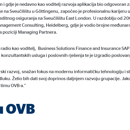
 i gdje je nedavno kao voditelj razvoja aplikacija bio odgovoran z
ie_consent_v2
e na Sveučilištu u Göttingenu, započeo je profesionalnu karijeru
 kreditnog osiguranja na Sveučilištu East London. U razdoblju od 20
dshape
agement Consulting, Heidelberg, gdje je vodio brojne međunarodn
vljanje postavkama suglasnosti
 poziciji Managing Partnera.
dina
 radio kao voditelj, Business Solutions Finance and Insurance SAP
 konzultantskih usluga i poslovnih rješenja te je izgradio poslovan
rski razvoj, snažan fokus na modernu informatičku tehnologiju i s
vi nam podaci pomažu da shvatimo kako naši posjetitelji koriste našu mrežn
luku. Želio bih dati svoj doprinos daljnjem razvoju grupacije. Ja
 timu OVB-a.“
u OVB
 _gat_UA-41411249-11, _gid
le Ireland Ltd.
upljanje statistika o korištenju mrežne stranice