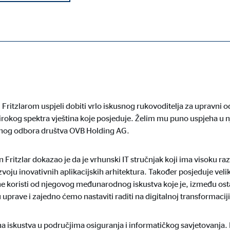
ritzlar 1. listopada preuzima mjesto Chief Operating Officer druš
jedno s CEO-om Mariom Freisom i CFO-om Frankom Burowom.
ebni su za ispravno funkcioniranje mrežne stranice.
 Fritzlarom uspjeli dobiti vrlo iskusnog rukovoditelja za upravn
širokog spektra vještina koje posjeduje. Želim mu puno uspjeha u nj
rnog odbora društva OVB Holding AG.
ypo_user
3 Association
Fritzlar dokazao je da je vrhunski IT stručnjak koji ima visoku raz
voju inovativnih aplikacijskih arhitektura. Također posjeduje veli
manje korisničkih postavki
ne koristi od njegovog međunarodnog iskustva koje je, između ost
a
 uprave i zajedno ćemo nastaviti raditi na digitalnoj transformaciji
dina iskustva u područjima osiguranja i informatičkog savjetovanja.