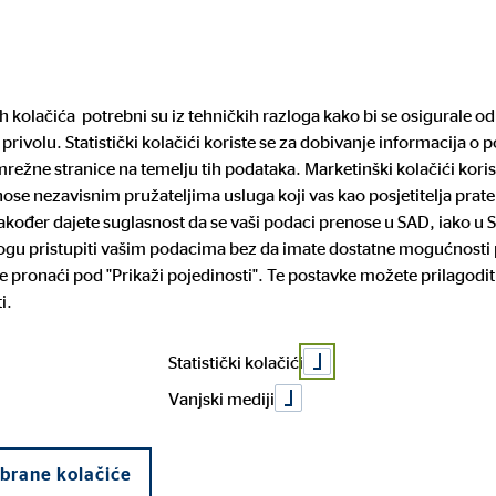
Pronađite financijs
ih kolačića potrebni su iz tehničkih razloga kako bi se osigurale 
privolu. Statistički kolačići koriste se za dobivanje informacija o 
arijera
Mediji
Pravne informacije
režne stranice na temelju tih podataka. Marketinški kolačići koris
enose nezavisnim pružateljima usluga koji vas kao posjetitelja pra
 također dajete suglasnost da se vaši podaci prenose u SAD, iako u 
lar je novi Chi
mogu pristupiti vašim podacima bez da imate dostatne mogućnosti p
rtneri
iguranje
za posao
cije o sustavu zaštite
Povijest tvrtke
Dom i mobilnost
Prilika za napredovanje
Prijava nepravilnosti
 pronaći pod "Prikaži pojedinosti". Te postavke možete prilagodit
lja
i.
čko kreditiranje
 društva OVB H
Statistički kolačići
Vanjski mediji
abrane kolačiće