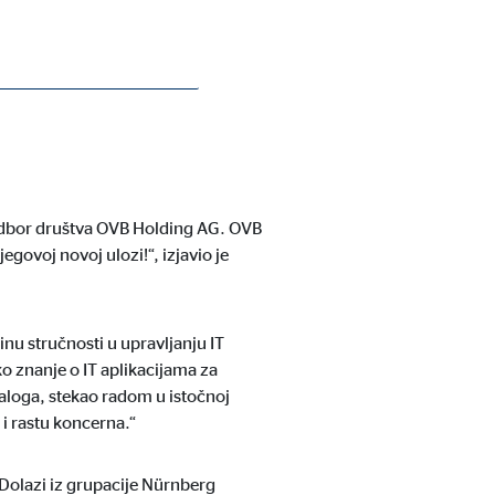
tva OVB Holding AG i upotpunjuje time
i odbor društva OVB Holding AG. OVB
egovoj novoj ulozi!“, izjavio je
inu stručnosti u upravljanju IT
ko znanje o IT aplikacijama za
aloga, stekao radom u istočnoj
 i rastu koncerna.“
 Dolazi iz grupacije Nürnberg