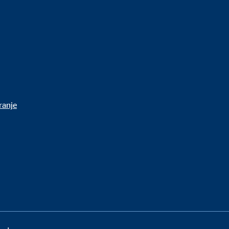
ranje
 sadržaju više nije potreban