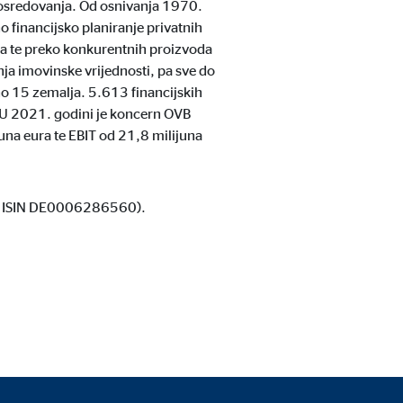
posredovanja. Od osnivanja 1970.
 financijsko planiranje privatnih
ra te preko konkurentnih proizvoda
nja imovinske vrijednosti, pa sve do
no 15 zemalja. 5.613 financijskih
. U 2021. godini je koncern OVB
i posjetitelje prate na
una eura te EBIT od 21,8 milijuna
rd, ISIN DE0006286560).