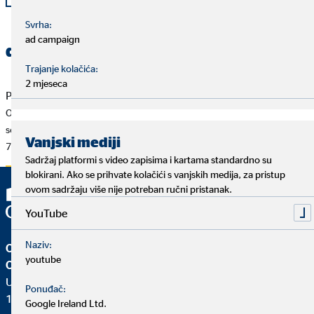
Svrha:
ad campaign
dodatne dokumente
Trajanje kolačića:
2 mjeseca
Priopćenje za tisak od 11. 6. 2019
OVB Charity Hrvatska osigurala logopeda i defektologa
sos dječjem selu hrvatska donacijom od 10.000 eura
Vanjski mediji
702 KB
Sadržaj platformi s video zapisima i kartama standardno su
blokirani. Ako se prihvate kolačići s vanjskih medija, za pristup
ovom sadržaju više nije potreban ručni pristanak.
YouTube
Naziv:
OVB Allfinanz Croatia d.o.o.
youtube
OVB Allfinanz zastupanje d.o.o.
Ulica Nikole Badovinca 25
Ponuđač:
10000 Zagreb
Google Ireland Ltd.