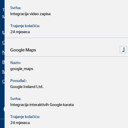
Svrha:
Telefon:
+38512396800
Integracija video zapisa
Mail:
ovb@ovb.hr
Trajanje kolačića:
24 mjeseca
Usluga i informacije
Pravne napomene
O nama
Impressum
Google Maps
Naše usluge
Izjava o privatnosti
Blog
Stambeno potrošačko
Naziv:
kreditiranje
google_maps
Mediji
Izjava o pristupačnosti
Ponuđač:
Organization: "OVB Facts"
Google Ireland Ltd.
Netiketa
Postavke kolačića
Svrha:
Integracija interaktivih Google karata
Trajanje kolačića:
24 mjeseca
Copyright © 2026 by OVB Allfinanz Croatia d.o.o. | All Rights