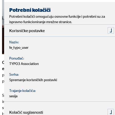
Impressum
Zaštita privatnosti
|
Potrebni kolačiči
Potrebni kolačići omogućuju osnovne funkcije i potrebni su za
ispravno funkcioniranje mrežne stranice.
Korisničke postavke
Naziv:
fe_typo_user
Ponuđač:
OVB Charity Hrvatska
11. lipnja u Zagrebu uručila je
10.000
TYPO3 Association
eura vrijednu donaciju SOS Dječjem selu Hrvatska
za projekt
provođenja
usluge logopeda i defektologa za djecu
na
Svrha:
Spremanje korisničkih postavki
području Lekenika i Gline.
Trajanje kolačića:
Stručna pomoć logopeda jedan je od ključnih elemenata rane
sesija
intervencije kojom se preveniraju brojne poteškoće djece u
starijoj razvojnoj dobi, a u mnogim područjima Republike
Kolačić suglasnosti
Hrvatske ona je nedostupna široj populaciji zbog nedostatka