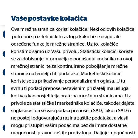
Pronađite financijskog planera
Vaše postavke kolačića
Ova mrežna stranica koristi kolačiće. Neki od ovih kolačića
OVB Charity Hrvatska
potrebni su iz tehničkih razloga kako bi se osigurale
određene funkcije mrežne stranice. Uz to, kolačiće
osigurala logopeda i
koristimo samo uz Vašu privolu. Statistički kolačići koriste
se za dobivanje informacija o ponašanju korisnika na ovoj
mrežnoj stranici te za kontinuirano poboljšanje mrežne
defektologa SOS
stranice na temelju tih podataka. Marketinški kolačići
koriste se za prikazivanje personaliziranih oglasa. U tu
Dječjem selu Hrvatska
svrhu ti podaci prenose nezavisnim pružateljima usluga
koji vas kao posjetitelja prate na mrežnim stranicama. Uz
privole za statističke i marketinške kolačiće, također dajete
donacijom od 10.000
suglasnost da se vaši podaci prenose u SAD, iako u SAD-u
ne postoji odgovarajuća razina zaštite podataka, a vlasti
eura
mogu pristupiti vašim podacima bez da imate dostatne
mogućnosti pravne zaštite protiv toga. Daljnje mogućnosti