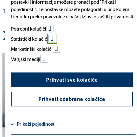
postavki i informacije možete pronaći pod "Prikaži
pojedinosti". Te postavke možete prilagoditi u bilo kojem
14. lipnja 2019
|
OVB Allfinanz Croatia d.o.o.
trenutku preko poveznice u našoj izjavi o zaštiti privatnosti.
Potrebni kolačiči
Podijeli na Facebooku
Statistički kolačići
Podijeli na LinkedInu
Marketinški kolačići
Vanjski mediji
Prihvati sve kolačiće
Prihvati odabrane kolačiće
Prikaži pojedinosti