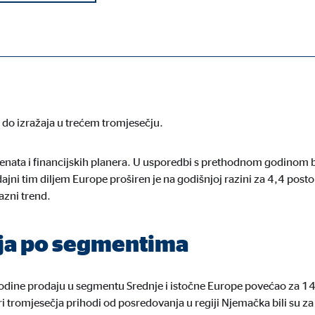
ding AG ima sjedište u Kölnu i jedan je od vodećih europskih pruža
et mjeseci 2023. godine na razini koncerna
povećao je za 5,3 po
ebni su za ispravno funkcioniranje mrežne stranice.
do izražaja u trećem tromjesečju.
lijenata i financijskih planera. U usporedbi s prethodnom godinom
dajni tim diljem Europe proširen je na godišnjoj razini za 4,4 pos
ypo_user
azni trend.
3 Association
ja po segmentima
manje korisničkih postavki
a
godine prodaju u segmentu Srednje i istočne Europe povećao za 1
i tromjesečja prihodi od posredovanja u regiji Njemačka bili su za