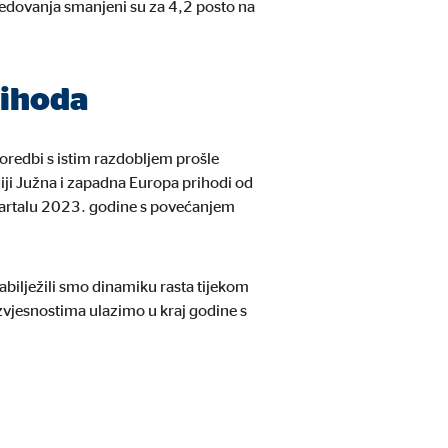
redovanja smanjeni su za 4,2 posto na
rihoda
redbi s istim razdobljem prošle
giji Južna i zapadna Europa prihodi od
 kvartalu 2023. godine s povećanjem
u stranicu.
abilježili smo dinamiku rasta tijekom
zvjesnostima ulazimo u kraj godine s