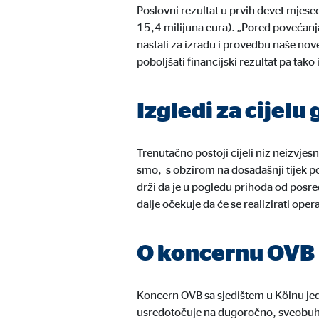
Poslovni rezultat u prvih devet mjese
Trajanje kolačića:
do 1
15,4 milijuna eura). „Pored povećanja 
nastali za izradu i provedbu naše no
poboljšati financijski rezultat pa tako
Marketinški kolačići
Marketinški kolačići se koriste za prikaz personalizi
Izgledi za cijelu
mrežnim stranicama.
Trenutačno postoji cijeli niz neizvje
Google Tag Manager
smo, s obzirom na dosadašnji tijek p
Naziv:
_dc
drži da je u pogledu prihoda od posr
dalje očekuje da će se realizirati oper
Ponuđač:
Goog
Svrha:
Pove
O koncernu OVB
Trajanje kolačića:
10 
Koncern OVB sa sjedištem u Kölnu jed
Adform | Primatelj: OVB, Adform A/S
usredotočuje na dugoročno, sveobuhva