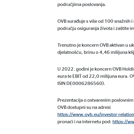
područjima poslovanja.
Naziv:
uid,
Ponuđač:
Adf
OVB surađuje s više od 100 snažnih i
području osiguranja života i zaštite i
Svrha:
ad 
Trajanje kolačića:
2 mj
Trenutno je koncern OVB aktivan u u
djelatnošću, brinu o 4,46 milijuna kli
Vanjski mediji
U 2022. godini je koncern OVB Holdin
Sadržaj platformi s video zapisima i kartama standard
eura te EBIT od 22,0 milijuna eura. O
ručni pristanak.
ISIN DE0006286560).
YouTube
Prezentacija o ostvarenim poslovnim 
OVB dostupni su na adresi
Naziv:
you
https://www.ovb.eu/investor-relatio
pronaći i na internetu pod:
https://w
Ponuđač:
Goog
Svrha:
Inte