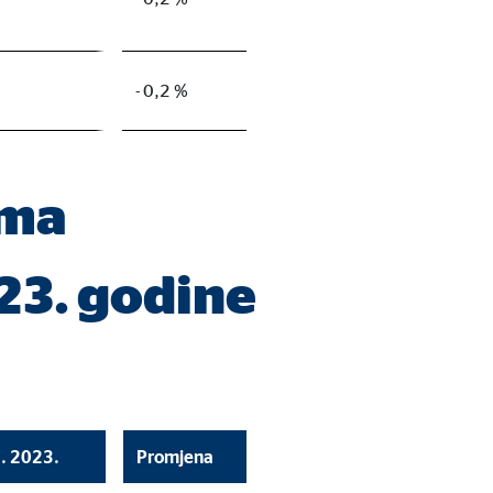
- 0,2 %
ema
23. godine
9. 2023.
Promjena