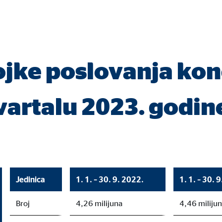
jeseca
ojke poslovanja ko
gle_maps
le Ireland Ltd.
vartalu 2023. godin
gracija interaktivih Google karata
jeseca
Jedinica
1. 1. – 30. 9. 2022.
1. 1. – 30. 
Broj
4,26 milijuna
4,46 miliju