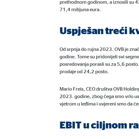
prethodnom godinom, a iznosili su 42
Naziv:
71,4 milijuna eura.
cook
Ponuđač:
min
Uspješan treći k
Svrha:
Upra
Trajanje kolačića:
1 go
Od srpnja do rujna 2023. OVB je znač
godine. Tome su pridonijeli svi segme
posredovanja porasli su za 5,6 posto.
Statistički kolačići
prodaje od 24,2 posto.
Statistički kolačići prikupljaju podatke anonimno. O
Mario Freis, CEO društva OVB Holding 
2023. godine, zbog čega smo vrlo uspj
Google Analytics
vjetrom u leđima i uvjereni smo da ćem
Naziv:
_ga,
EBIT u ciljnom r
Ponuđač:
Goog
Svrha:
Prik