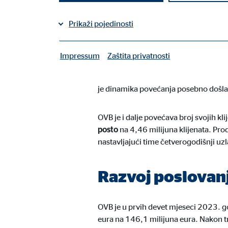
Podijeli na Facebooku
Prikaži pojedinosti
Podijeli na LinkedInu
Impressum
Zaštita privatnosti
|
Potrebni kolačiči
U Kölnu, 8. studenog 2023.
OVB Hol
prihode od posredovanja u prvih dev
Potrebni kolačići omogućuju osnovne funkcije i potr
je dinamika povećanja posebno došla 
Korisničke postavke
OVB je i dalje povećava broj svojih k
posto
na 4,46 milijuna klijenata. Pro
Naziv:
fe_t
nastavljajući time četverogodišnji uzl
Ponuđač:
TYPO
Razvoj poslovan
Svrha:
Spre
Trajanje kolačića:
sesij
OVB je u prvih devet mjeseci 2023. 
eura na 146,1 milijuna eura. Nakon tr
Kolačić suglasnosti