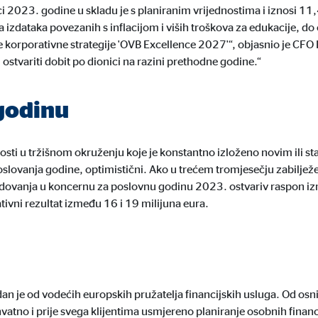
ci 2023. godine u skladu je s planiranim vrijednostima i iznosi 11
4 mjeseci
izdataka povezanih s inflacijom i viših troškova za edukacije, do ov
ve korporativne strategije 'OVB Excellence 2027'“, objasnio je CF
 i ostvariti dobit po dionici na razini prethodne godine.“
ranih oglasa. U tu se svrhu podaci prenose nezavisnim pružateljima usluga koj
 godinu
snosti u tržišnom okruženju koje je konstantno izloženo novim ili
oslovanja godine, optimistični. Ako u trećem tromjesečju zabiljež
_gtm_UA-64237600-1
edovanja u koncernu za poslovnu godinu 2023. ostvariv raspon izm
ativni rezultat između 16 i 19 milijuna eura.
le Ireland Ltd.
zivanje s Google Analyics kako bi se mjerio uspjeh kampanja oglašavanja
minuta
an je od vodećih europskih pružatelja financijskih usluga. Od os
tno i prije svega klijentima usmjereno planiranje osobnih financi