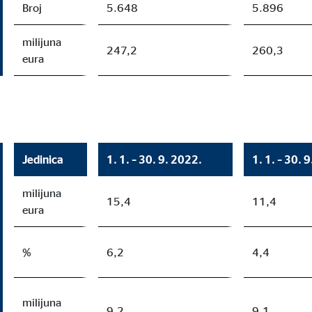
Broj
5.648
5.896
milijuna
247,2
260,3
eura
Jedinica
1. 1. – 30. 9. 2022.
1. 1. – 30. 
milijuna
15,4
11,4
eura
%
6,2
4,4
milijuna
9,2
9,1