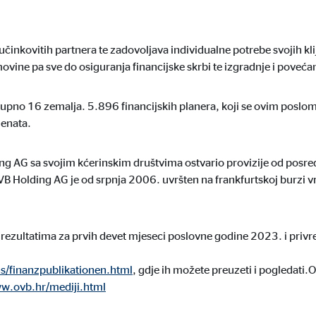
 C
orm A/S
 učinkovitih partnera te zadovoljava individualne potrebe svojih 
movine pa sve do osiguranja financijske skrbi te izgradnje i poveća
campaign
eseca
kupno 16 zemalja. 5.896 financijskih planera, koji se ovim pos
jenata.
g AG sa svojim kćerinskim društvima ostvario provizije od posre
no su blokirani. Ako se prihvate kolačići s vanjskih medija, za pristup ovom
VB Holding AG je od srpnja 2006. uvršten na frankfurtskoj burzi v
rezultatima za prvih devet mjeseci poslovne godine 2023. i priv
tube
ns/finanzpublikationen.html
, gdje ih možete preuzeti i pogledati.
ww.ovb.hr/mediji.html
le Ireland Ltd.
gracija video zapisa