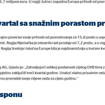
,7 milijuna eura. U regiji Južna i zapadna Europa prihodi od pos
ie_consent_v2
dshape
vartal sa snažnim porastom p
vljanje postavkama suglasnosti
dina
ajno povećao svoje prihode od posredovanja za 15,8 posto u uspo
nti. Regija Njemačka je ostvarila rast prodaje od 7,2 posto, a u re
 Regija Srednja i istočna Europe bila je najdinamičnija u trećem
vi nam podaci pomažu da shvatimo kako naši posjetitelji koriste našu mrežn
AG, izjavio je: „Zahvaljujući velikoj predanosti cijelog OVB tima z
ešno zaključili treći kvartal godine. Unatoč stalno prisutnim nei
o premašiti svoje ciljeve rasta za cijelu godinu.“
 _gat_UA-41411249-11, _gid
asponu
le Ireland Ltd.
upljanje statistika o korištenju mrežne stranice