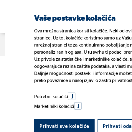
Vaše postavke kolačića
Ova mrežna stranica koristi kolačiće. Neki od ov
stranice. Uz to, kolačiće koristimo samo uz Vašu 
O nama
Naše usluge
Blog
K
mrežnoj stranici te za kontinuirano poboljšanje m
personaliziranih oglasa. U tu svrhu ti podaci pr
Uz privole za statističke i marketinške kolačiće,
OVB Holding A
odgovarajuća razina zaštite podataka, a vlasti 
Naši financijski planeri
Vaše zdravlje
Prednosti posla financijskog
GDPR
Naši pa
Vaše os
Prilika 
Informa
Daljnje mogućnosti postavki i informacije možete
planera
ulagate
preko poveznice u našoj izjavi o zaštiti privatnost
Dogovorite konzultacije
Prijava
Politika uklj. rizika održivosti
Potroša
prihoda u tre
Potrebni kolačiči
Marketinški kolačići
22. studenoga 2023
|
OVB Allfinanz Croatia d.o.o.
Prihvati sve kolačiće
Prihvati od