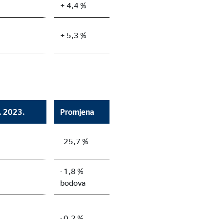
+ 4,4 %
+ 5,3 %
9. 2023.
Promjena
- 25,7 %
- 1,8 %
bodova
- 0,2 %