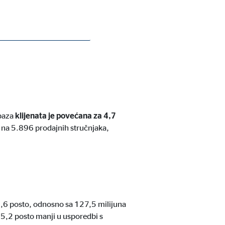
telja financijskih usluga. Svoje
sto
na 260,3 milijuna eura, pri čemu
 baza
klijenata je povećana za 4,7
to na 5.896 prodajnih stručnjaka,
4,6 posto, odnosno sa 127,5 milijuna
 5,2 posto manji u usporedbi s