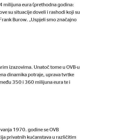
,4 milijuna eura (prethodna godina:
e su situacije doveli i rashodi koji su
O Frank Burow. „Uspjeli smo značajno
i posjetitelje prate na
 starim izazovima. Unatoč tome u OVB-u
ena dinamika potraje, uprava tvrtke
eđu 350 i 360 milijuna eura te i
nivanja 1970. godine se OVB
ja privatnih kućanstava u različitim