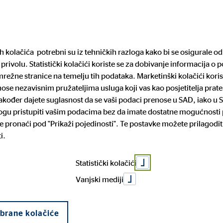
Pronađite financijs
ih kolačića potrebni su iz tehničkih razloga kako bi se osigurale 
privolu. Statistički kolačići koriste se za dobivanje informacija o 
arijera
Mediji
Pravne informacije
režne stranice na temelju tih podataka. Marketinški kolačići koris
enose nezavisnim pružateljima usluga koji vas kao posjetitelja pra
 također dajete suglasnost da se vaši podaci prenose u SAD, iako u 
G bilježi snaža
mogu pristupiti vašim podacima bez da imate dostatne mogućnosti p
rtneri
iguranje
za posao
cije o sustavu zaštite
Povijest tvrtke
Dom i mobilnost
Prilika za napredovanje
Prijava nepravilnosti
 pronaći pod "Prikaži pojedinosti". Te postavke možete prilagodit
lja
i.
čko kreditiranje
ćem kvartalu
Statistički kolačići
Vanjski mediji
abrane kolačiće