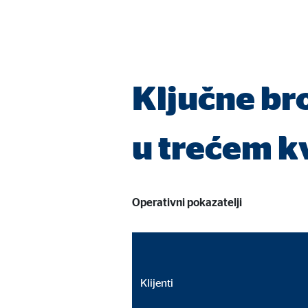
Trajanje kolačića:
24 m
Google Maps
Ključne br
Naziv:
goo
Ponuđač:
Goog
u trećem k
Svrha:
Inte
Trajanje kolačića:
24 m
Operativni pokazatelji
Klijenti