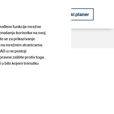
kog planera
Postanite financijski planer
određene funkcije mrežne
ponašanju korisnika na ovoj
te se za prikazivanje
te na mrežnim stranicama.
SAD-u ne postoji
n rast
ravne zaštite protiv toga.
OVB Priče
Planiranje budućnosti
Pronađite kontakt osobu i prijavite
Stambeno potrošačko kreditiranje
i u bilo kojem trenutku
se