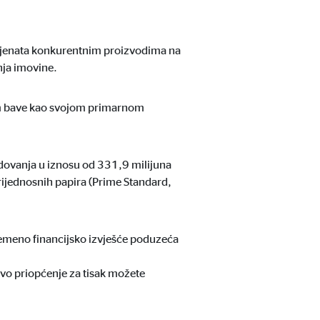
klijenata konkurentnim proizvodima na
nja imovine.
lom bave kao svojom primarnom
dovanja u iznosu od 331,9 milijuna
 sadržaju više nije potreban
rijednosnih papira (Prime Standard,
remeno financijsko izvješće poduzeća
Ovo priopćenje za tisak možete