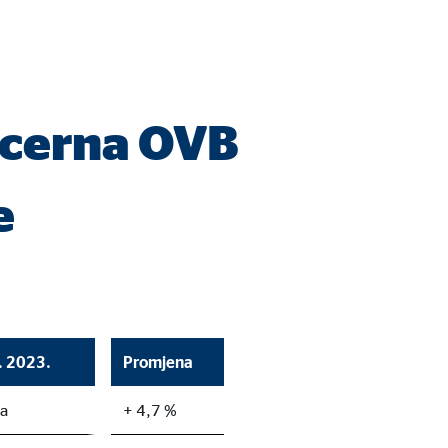
ncerna OVB
e
9. 2023.
Promjena
na
+ 4,7 %