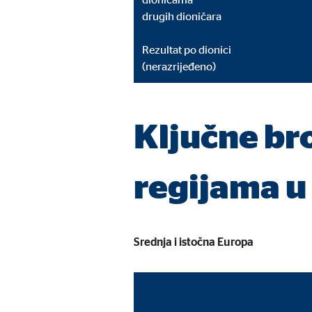
drugih dioničara
Rezultat po dionici
(nerazrijeđeno)
Ključne br
regijama u
Srednja i istočna Europa