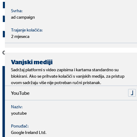
Ključne brojke poslovanja
Svrha:
koncerna OVB u prvoj
ad campaign
polovici 2020. godine
Trajanje kolačića:
2 mjeseca
Operativni pokazatelj
Vanjski mediji
Sadržaj platformi s video zapisima i kartama standardno su
1. 1. –
1. 1. –
blokirani. Ako se prihvate kolačići s vanjskih medija, za pristup
30. 6.
30. 06.
ovom sadržaju više nije potreban ručni pristanak.
Jedinica
2019.
2020.
YouTube
3,67
3,90
Naziv:
Broj
milijuna
milijuna
Klijenti (31. 3.)
youtube
Financijski planeri
Ponuđač:
Broj
4.954
5.072
(31. 3.)
Google Ireland Ltd.