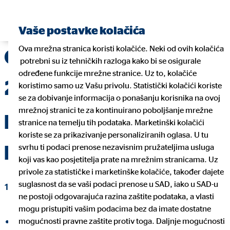
Pronađite financijskog planera
Vaše postavke kolačića
Ova mrežna stranica koristi kolačiće. Neki od ovih kolačića
OVB u prvoj polovici
potrebni su iz tehničkih razloga kako bi se osigurale
određene funkcije mrežne stranice. Uz to, kolačiće
2020. bilježi porast
koristimo samo uz Vašu privolu. Statistički kolačići koriste
se za dobivanje informacija o ponašanju korisnika na ovoj
mrežnoj stranici te za kontinuirano poboljšanje mrežne
prometa i povećanje
stranice na temelju tih podataka. Marketinški kolačići
koriste se za prikazivanje personaliziranih oglasa. U tu
prihoda
svrhu ti podaci prenose nezavisnim pružateljima usluga
koji vas kao posjetitelja prate na mrežnim stranicama. Uz
privole za statističke i marketinške kolačiće, također dajete
suglasnost da se vaši podaci prenose u SAD, iako u SAD-u
12. kolovoza 2020
|
OVB Allfinanz Croatia d.o.o.
ne postoji odgovarajuća razina zaštite podataka, a vlasti
mogu pristupiti vašim podacima bez da imate dostatne
mogućnosti pravne zaštite protiv toga. Daljnje mogućnosti
Podijeli na Facebooku