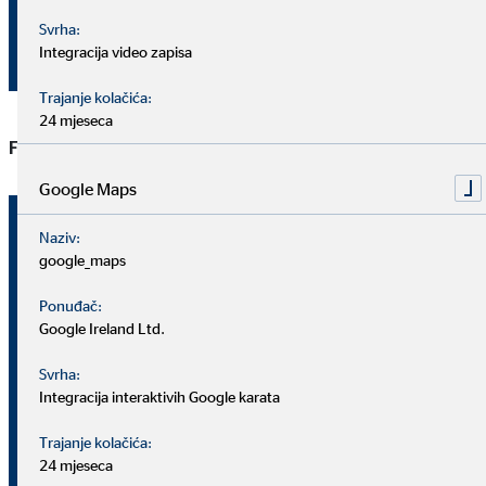
Svrha:
Milijuna
Prihodi od
Integracija video zapisa
eura
127,1
130,7
posredovanja
Trajanje kolačića:
24 mjeseca
Financijski pokazatelji
Google Maps
1. 1. –
1. 1. –
Naziv:
30. 6.
30. 6.
google_maps
Jedinica
2019.
2020.
Ponuđač:
Milijuna
5,7
7,5
Poslovni rezultat
Google Ireland Ltd.
eura
(EBIT)
Svrha:
Integracija interaktivih Google karata
4,5
5,7
%
Marža EBIT-a
Trajanje kolačića:
24 mjeseca