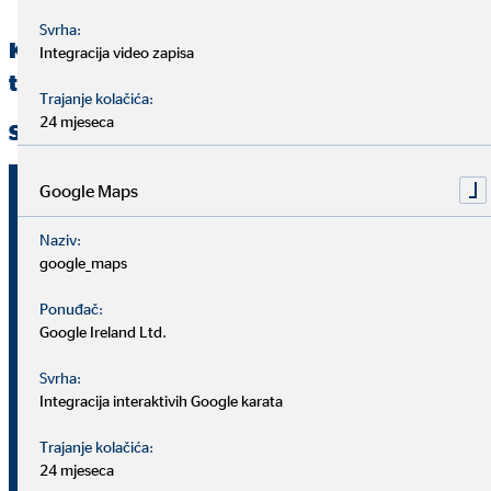
Svrha:
Ključne brojke prema regijama za prvo
Integracija video zapisa
tromjesečje 2018. godine
Trajanje kolačića:
24 mjeseca
Srednja i Istočna Europa
Google Maps
1.1. –
1.1. –
Jedinica
31.3.2017.
31.3.201
Naziv:
google_maps
2,22
2,29
Klijenti (31.
Broj
milijuna
milijuna
3.)
Ponuđač:
Google Ireland Ltd.
Savjetnici za
osobne
Svrha:
Broj
2.875
2.748
Integracija interaktivih Google karata
financije (31.
3.)
Trajanje kolačića:
24 mjeseca
Milijuna
Prihodi od