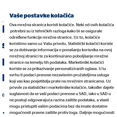
Pronađite financijskog planera
Vaše postavke kolačića
Ova mrežna stranica koristi kolačiće. Neki od ovih kolačića
Porast broja klijenata i
potrebni su iz tehničkih razloga kako bi se osigurale
određene funkcije mrežne stranice. Uz to, kolačiće
stabilni razvoj
koristimo samo uz Vašu privolu. Statistički kolačići koriste
se za dobivanje informacija o ponašanju korisnika na ovoj
mrežnoj stranici te za kontinuirano poboljšanje mrežne
prometa OVB-a u
stranice na temelju tih podataka. Marketinški kolačići
koriste se za prikazivanje personaliziranih oglasa. U tu
prvom kvartalu 2018.
svrhu ti podaci prenose nezavisnim pružateljima usluga
koji vas kao posjetitelja prate na mrežnim stranicama. Uz
privole za statističke i marketinške kolačiće, također dajete
suglasnost da se vaši podaci prenose u SAD, iako u SAD-u
08. svibnja 2018
|
OVB Holding AG
ne postoji odgovarajuća razina zaštite podataka, a vlasti
mogu pristupiti vašim podacima bez da imate dostatne
mogućnosti pravne zaštite protiv toga. Daljnje mogućnosti
Podijeli na Facebooku