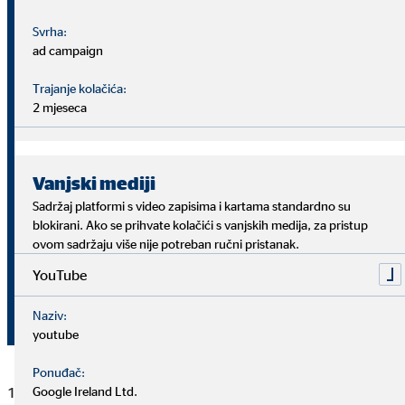
1.1. –
1.1. –
Jedinica
Svrha:
31.3.2017.
31.3.20
ad campaign
Milijuna
Poslovni
Trajanje kolačića:
3,3
2,9
eura
rezultat (EBIT)
2 mjeseca
%
5,6
5,0
Marža EBIT-a 1)
Vanjski mediji
Sadržaj platformi s video zapisima i kartama standardno su
Milijuna
Konsolidirana
2,5
1,9
blokirani. Ako se prihvate kolačići s vanjskih medija, za pristup
eura
dobit
ovom sadržaju više nije potreban ručni pristanak.
YouTube
Zarada po
Eura
0,17
0,13
dionici
Naziv:
(nerazrijeđeno)
youtube
Ponuđač:
1) na bazi ukupnih provizija od prodaje
Google Ireland Ltd.