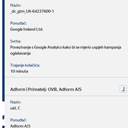
3,28
3,37
Klijenti (31.
Naziv:
Broj
milijuna
milijuna
3.)
_dc_gtm_UA-64237600-1
Ponuđač:
Savjetnici za
Google Ireland Ltd.
osobne
Broj
4.916
4.709
financije (31.
Svrha:
3.)
Povezivanje s Google Analyics kako bi se mjerio uspjeh kampanja
oglašavanja
Ukupne
Milijuna
Trajanje kolačića:
58,4
58,6
provizije od
eura
10 minuta
prodaje
Milijuna
Prihodi od
Adform | Primatelj: OVB, Adform A/S
54,7
58,6
eura
posredovanja
Naziv:
uid, C
Financijski pokazatelji
Ponuđač:
Adform A/S