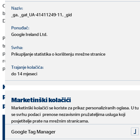
OVB Holding AG je od srpnja 2006. uvršten na frankfurtskoj
Naziv:
burzi vrijednosnih papira (Prime Standard, ISIN
_ga, _gat_UA-41411249-11, _gid
DE0006286560).
Ponuđač:
Google Ireland Ltd.
Prezentacija o ostvarenim poslovnim rezultatima 1.
tromjesečja 2018. godine i privremeno financijsko izvješće
Svrha:
poduzeća OVB dostupni su na adresi www.ovb.eu pod
Prikupljanje statistika o korištenju mrežne stranice
rubrikom Investor Relations, gdje ih možete preuzeti i
Trajanje kolačića:
pogledati.
do 14 mjeseci
Ključne brojke poslovanja koncerna OVB u
prvom tromjesečju 2018. godine Operativni
Marketinški kolačići
pokazatelji
Marketinški kolačići se koriste za prikaz personaliziranih oglasa. U tu
se svrhu podaci prenose nezavisnim pružateljima usluga koji
posjetitelje prate na mrežnim stranicama.
1.1. –
1.1. –
Jedinica
31.3.2017.
31.3.201
Google Tag Manager