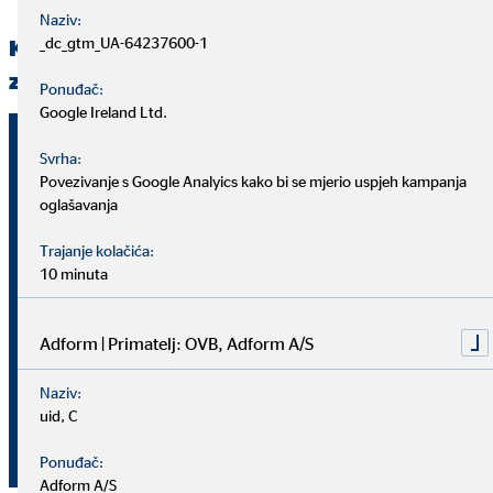
Naziv:
_dc_gtm_UA-64237600-1
Ključne brojke iz poslovanja koncerna OVB
za prvih 9 mjeseci 2017. godine
Ponuđač:
Google Ireland Ltd.
1. 1. –
1. 1. –
Operativni
Svrha:
Jedinica
30. 9.
30. 9.
pokazatelji
Povezivanje s Google Analyics kako bi se mjerio uspjeh kampanja
2016.
2017.
oglašavanja
3,26
3,33
Trajanje kolačića:
Broj
Klijenti (30. 9.)
milijuna
milijuna
10 minuta
Savjetnici za
Adform | Primatelj: OVB, Adform A/S
Broj
5.089
4.774
osobne financije
(30. 9.)
Naziv:
uid, C
Milijuna
Ukupne provizije
171,1
166,3
eura
od prodaje
Ponuđač:
Adform A/S