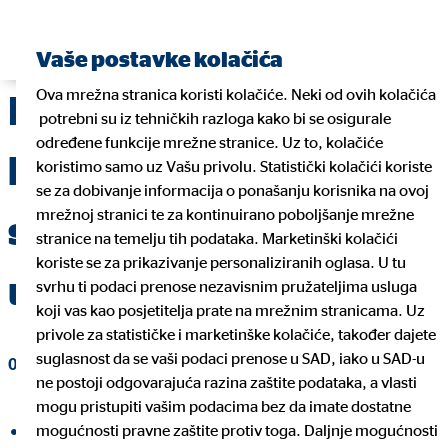
Pronađite financijskog planera
Vaše postavke kolačića
Ova mrežna stranica koristi kolačiće. Neki od ovih kolačića
Privremeno izvješće
potrebni su iz tehničkih razloga kako bi se osigurale
određene funkcije mrežne stranice. Uz to, kolačiće
koncerna 1. – 9./2017.:
koristimo samo uz Vašu privolu. Statistički kolačići koriste
se za dobivanje informacija o ponašanju korisnika na ovoj
mrežnoj stranici te za kontinuirano poboljšanje mrežne
sve više i više klijenata
stranice na temelju tih podataka. Marketinški kolačići
koriste se za prikazivanje personaliziranih oglasa. U tu
u Europi vjeruje OVB-u
svrhu ti podaci prenose nezavisnim pružateljima usluga
koji vas kao posjetitelja prate na mrežnim stranicama. Uz
privole za statističke i marketinške kolačiće, također dajete
suglasnost da se vaši podaci prenose u SAD, iako u SAD-u
09. studenoga 2017
|
OVB Holding AG
ne postoji odgovarajuća razina zaštite podataka, a vlasti
mogu pristupiti vašim podacima bez da imate dostatne
mogućnosti pravne zaštite protiv toga. Daljnje mogućnosti
Podijeli na Facebooku