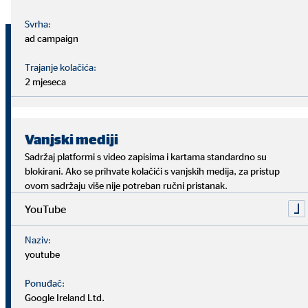
Svrha:
ad campaign
1. 1. –
1. 1. –
Financijski
Jedinica
30. 9.
30. 9.
pokazatelji
Trajanje kolačića:
2016.
2017.
2 mjeseca
Milijuna
Poslovni rezultat
12,4
10,5
eura
(EBIT)
Vanjski mediji
Sadržaj platformi s video zapisima i kartama standardno su
%
7,3
6,3
Marža EBIT-a*
blokirani. Ako se prihvate kolačići s vanjskih medija, za pristup
ovom sadržaju više nije potreban ručni pristanak.
Milijuna
YouTube
Konsolidirana
9,7
7,8
eura
neto dobit
Naziv:
youtube
Rezultat po
Eura
0,68
0,54
dionici
Ponuđač:
(nerazrijeđen)
Google Ireland Ltd.