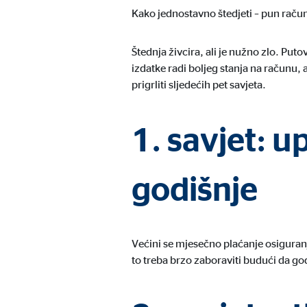
Kako jednostavno štedjeti – pun raču
Trajanje kolačića:
do 1
Štednja živcira, ali je nužno zlo. Put
izdatke radi boljeg stanja na računu, a 
Marketinški kolačići
prigrliti sljedećih pet savjeta.
Marketinški kolačići se koriste za prikaz personalizi
mrežnim stranicama.
1. savjet: u
Google Tag Manager
godišnje
Naziv:
_dc
Ponuđač:
Goog
Svrha:
Pove
Većini se mjesečno plaćanje osiguranja
Trajanje kolačića:
10 
to treba brzo zaboraviti budući da go
Adform | Primatelj: OVB, Adform A/S