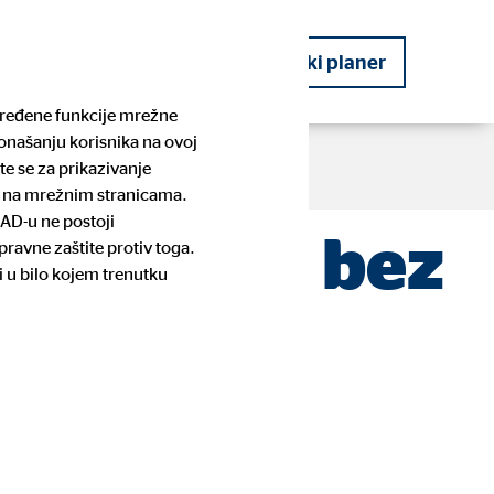
kog planera
Postanite financijski planer
određene funkcije mrežne
ponašanju korisnika na ovoj
te se za prikazivanje
te na mrežnim stranicama.
SAD-u ne postoji
pun račun bez
ravne zaštite protiv toga.
OVB Priče
Planiranje budućnosti
Pronađite kontakt osobu i prijavite
Stambeno potrošačko kreditiranje
i u bilo kojem trenutku
se