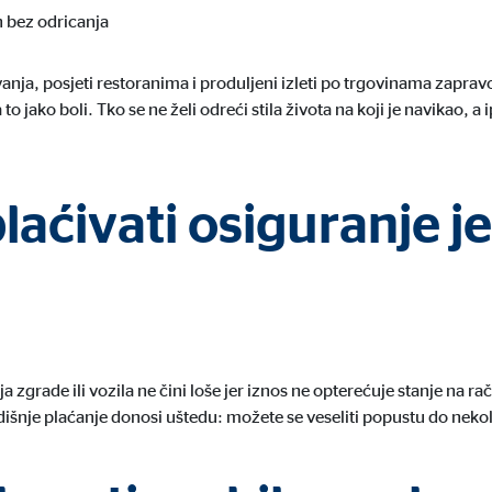
n bez odricanja
4 mjeseci
ovanja, posjeti restoranima i produljeni izleti po trgovinama zapravo
to jako boli. Tko se ne želi odreći stila života na koji je navikao, a 
ranih oglasa. U tu se svrhu podaci prenose nezavisnim pružateljima usluga koj
plaćivati osiguranje 
_gtm_UA-64237600-1
le Ireland Ltd.
zivanje s Google Analyics kako bi se mjerio uspjeh kampanja oglašavanja
 zgrade ili vozila ne čini loše jer iznos ne opterećuje stanje na r
minuta
dišnje plaćanje donosi uštedu: možete se veseliti popustu do nekol