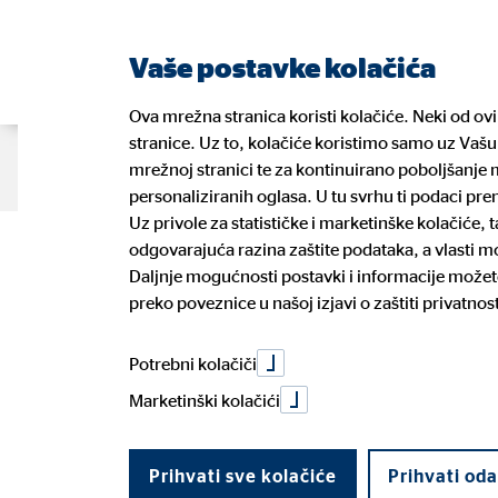
Vaše postavke kolačića
Ova mrežna stranica koristi kolačiće. Neki od ov
stranice. Uz to, kolačiće koristimo samo uz Vašu 
O nama
Naše usluge
Blog
K
mrežnoj stranici te za kontinuirano poboljšanje m
personaliziranih oglasa. U tu svrhu ti podaci pr
Uz privole za statističke i marketinške kolačiće,
Kako jednosta
odgovarajuća razina zaštite podataka, a vlasti 
Naši financijski planeri
Vaše zdravlje
Prednosti posla financijskog
GDPR
Naši pa
Vaše os
Prilika 
Informa
Daljnje mogućnosti postavki i informacije možete
planera
ulagate
preko poveznice u našoj izjavi o zaštiti privatnost
Dogovorite konzultacije
Prijava
Politika uklj. rizika održivosti
Potroša
odricanja
Potrebni kolačiči
Marketinški kolačići
15. siječnja 2019
|
OVB Allfinanz Croatia d.o.o.
Prihvati sve kolačiće
Prihvati od