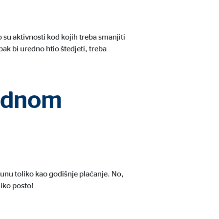
 su aktivnosti kod kojih treba smanjiti
ipak bi uredno htio štedjeti, treba
i posjetitelje prate na
jednom
ačunu toliko kao godišnje plaćanje. No,
iko posto!