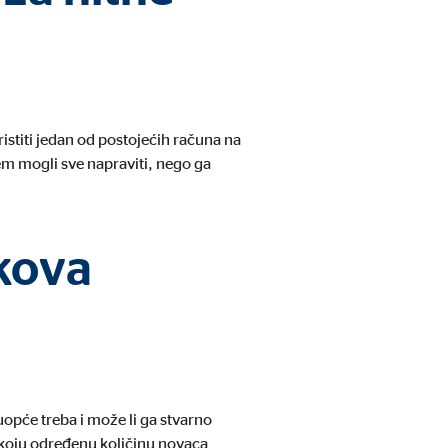
oristiti jedan od postojećih računa na
cem mogli sve napraviti, nego ga
škova
uopće treba i može li ga stvarno
i koju određenu količinu novaca