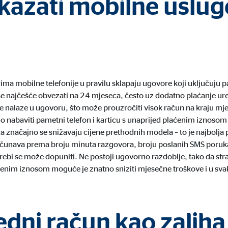
tkazati mobilne uslug
 C
orm A/S
campaign
eseca
ima mobilne telefonije u pravilu sklapaju ugovore koji uključuju pa
se najčešće obvezati na 24 mjeseca, često uz dodatno plaćanje u
 nalaze u ugovoru, što može prouzročiti visok račun na kraju mjese
no nabaviti pametni telefon i karticu s unaprijed plaćenim iznoso
no su blokirani. Ako se prihvate kolačići s vanjskih medija, za pristup ovom
načajno se snižavaju cijene prethodnih modela – to je najbolja pr
bračunava prema broju minuta razgovora, broju poslanih SMS poruk
otrebi se može dopuniti. Ne postoji ugovorno razdoblje, tako da st
enim iznosom moguće je znatno sniziti mjesečne troškove i u svako
tube
le Ireland Ltd.
tedni račun kao zaliha
gracija video zapisa