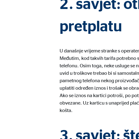
2. savjet: o
Naziv:
uid,
Ponuđač:
Adf
pretplatu
Svrha:
ad 
Trajanje kolačića:
2 mj
U današnje vrijeme stranke s operater
Međutim, kod takvih tarifa potrebno 
telefonu. Osim toga, neke usluge se ne
Vanjski mediji
uvid u troškove trebao bi si samostal
Sadržaj platformi s video zapisima i kartama standard
pametnog telefona nekog proizvođača z
ručni pristanak.
uplatiti određen iznos i trošak se o
Ako se iznos na kartici potroši, po p
YouTube
obvezane. Uz karticu s unaprijed plać
košta.
Naziv:
you
Ponuđač:
Goog
3. savjet: š
Svrha:
Inte