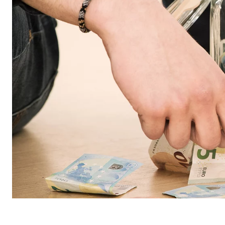
Naziv:
cook
Ponuđač:
min
Svrha:
Upra
Trajanje kolačića:
1 go
Statistički kolačići
Statistički kolačići prikupljaju podatke anonimno. O
Google Analytics
Naziv:
_ga,
Ponuđač:
Goog
Svrha:
Prik