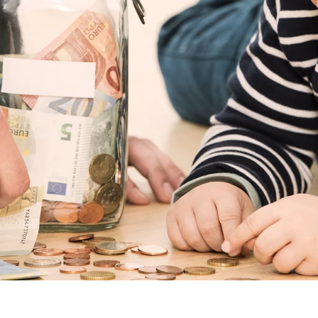
ie_consent_v2
dshape
vljanje postavkama suglasnosti
dina
vi nam podaci pomažu da shvatimo kako naši posjetitelji koriste našu mrežn
 _gat_UA-41411249-11, _gid
le Ireland Ltd.
upljanje statistika o korištenju mrežne stranice