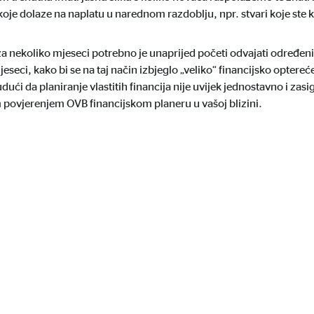
oje dolaze na naplatu u narednom razdoblju, npr. stvari koje ste kupi
 za nekoliko mjeseci potrebno je unaprijed početi odvajati određeni
eseci, kako bi se na taj način izbjeglo „veliko“ financijsko optere
ći da planiranje vlastitih financija nije uvijek jednostavno i zas
m povjerenjem OVB financijskom planeru u vašoj blizini.