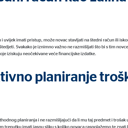
jeseca
 i uvijek imati pristup, može novac stavljati na štedni račun ili isk
gle_maps
štedjeti. Svakako je iznimno važno ne razmišljati što bi s tim nov
le Ireland Ltd.
koje iziskuju neočekivane veće financijske izdatke.
gracija interaktivih Google karata
ktivno planiranje tro
jeseca
hodnog planiranja i ne razmišljajući da li mu taj predmet i trošak 
kom trenutku imati jasnu sliku s koliko novaca raspolažemo te znat