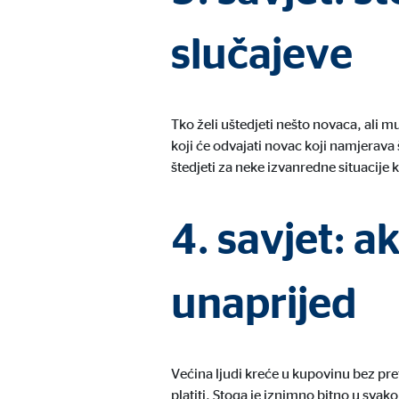
Trajanje kolačića:
24 m
slučajeve
Google Maps
Tko želi uštedjeti nešto novaca, ali mu
Naziv:
goo
koji će odvajati novac koji namjerava 
Ponuđač:
Goog
štedjeti za neke izvanredne situacije 
Svrha:
Inte
4. savjet: a
Trajanje kolačića:
24 m
unaprijed
Većina ljudi kreće u kupovinu bez pret
platiti. Stoga je iznimno bitno u sva