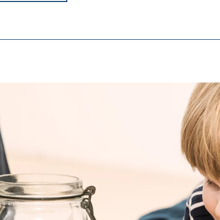
ebni su za ispravno funkcioniranje mrežne stranice.
ypo_user
3 Association
manje korisničkih postavki
a