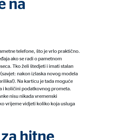
e na
metne telefone, što je vrlo praktično.
ređaja ako se radi o pametnom
ca. Tko želi štedjeti i imati stalan
m (savjet: nakon izlaska novog modela
 sadržaju više nije potreban
ilika!). Na karticu je tada moguće
a i količini podatkovnog prometa.
ranke nisu nikada vremenski
 vrijeme vidjeti koliko koja usluga
 za hitne