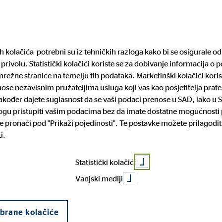
Pronađite financijs
ih kolačića potrebni su iz tehničkih razloga kako bi se osigurale 
privolu. Statistički kolačići koriste se za dobivanje informacija o 
arijera
Mediji
Pravne informacije
režne stranice na temelju tih podataka. Marketinški kolačići koris
enose nezavisnim pružateljima usluga koji vas kao posjetitelja pra
 također dajete suglasnost da se vaši podaci prenose u SAD, iako u 
vno štedjeti – 
mogu pristupiti vašim podacima bez da imate dostatne mogućnosti p
rtneri
iguranje
za posao
cije o sustavu zaštite
Povijest tvrtke
Dom i mobilnost
Prilika za napredovanje
Prijava nepravilnosti
 pronaći pod "Prikaži pojedinosti". Te postavke možete prilagodit
lja
i.
čko kreditiranje
Statistički kolačići
Vanjski mediji
abrane kolačiće