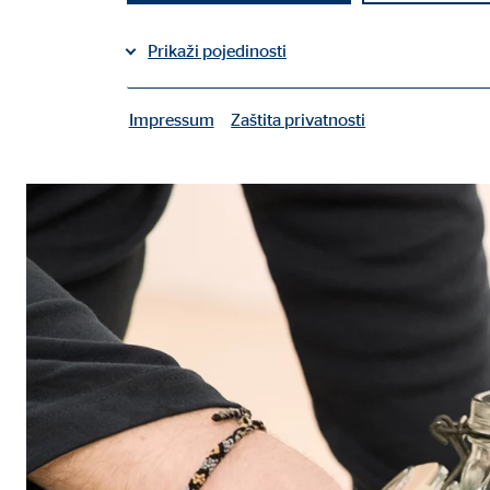
Podijeli na Facebooku
Prikaži pojedinosti
Podijeli na LinkedInu
Impressum
Zaštita privatnosti
|
Potrebni kolačiči
Potrebni kolačići omogućuju osnovne funkcije i potr
Korisničke postavke
Naziv:
fe_t
Ponuđač:
TYPO
Svrha:
Spre
Trajanje kolačića:
sesij
Kolačić suglasnosti