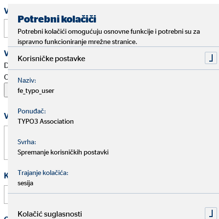
Impressum
Zaštita privatnosti
Veza na Vaš profil (e.B. LinkedIn)
|
Potrebni kolačiči
Potrebni kolačići omogućuju osnovne funkcije i potrebni su za
ispravno funkcioniranje mrežne stranice.
Vaša dokumentacija za natječaj
Korisničke postavke
Dopušteni formati: PDF, Word, ZIP, OpenOffice,
OpenDocument, JPG, PNG, BMP | Maksimalno 20 MB
Naziv:
fe_typo_user
Ponuđač:
Vaša poruka
TYPO3 Association
Svrha:
Spremanje korisničkih postavki
Trajanje kolačića:
Kako ste čuli za nas?
sesija
Kolačić suglasnosti