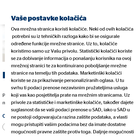
Pronađite financijskog planera
Vaše postavke kolačića
Ova mrežna stranica koristi kolačiće. Neki od ovih kolačića
potrebni su iz tehničkih razloga kako bi se osigurale
određene funkcije mrežne stranice. Uz to, kolačiće
koristimo samo uz Vašu privolu. Statistički kolačići koriste
se za dobivanje informacija o ponašanju korisnika na ovoj
mrežnoj stranici te za kontinuirano poboljšanje mrežne
Prijavi se odmah
stranice na temelju tih podataka. Marketinški kolačići
koriste se za prikazivanje personaliziranih oglasa. U tu
svrhu ti podaci prenose nezavisnim pružateljima usluga
koji vas kao posjetitelja prate na mrežnim stranicama. Uz
Polja označena znakom * moraju biti ispunjena kako bismo
privole za statističke i marketinške kolačiće, također dajete
mogli obraditi Vašu prijavu.
suglasnost da se vaši podaci prenose u SAD, iako u SAD-u
Oslovljavanje
ne postoji odgovarajuća razina zaštite podataka, a vlasti
mogu pristupiti vašim podacima bez da imate dostatne
Gospodin
Gospođa
Drugo
mogućnosti pravne zaštite protiv toga. Daljnje mogućnosti