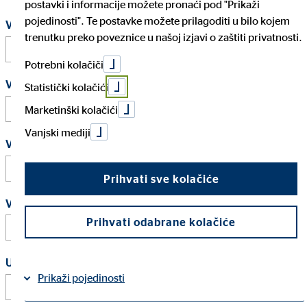
postavki i informacije možete pronaći pod "Prikaži
pojedinosti". Te postavke možete prilagoditi u bilo kojem
Vaše ime
*
trenutku preko poveznice u našoj izjavi o zaštiti privatnosti.
Potrebni kolačiči
Vaše prezime
*
Statistički kolačići
Marketinški kolačići
Vanjski mediji
Vaša e-mail adresa
*
Prihvati sve kolačiće
Vaš telefon
Prihvati odabrane kolačiće
U kojoj regiji želite postati aktivni?
Prikaži pojedinosti