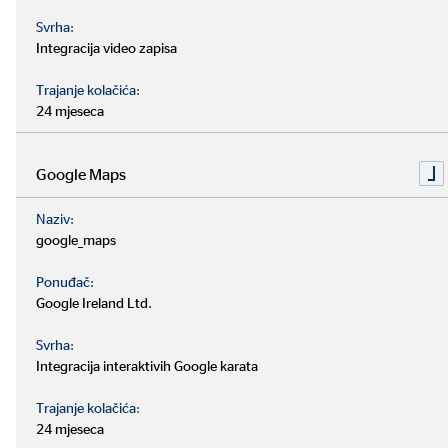
pravo na brisanje (pravo na zaborav) – možete
zatražiti da Voditelj obrade izbriše Vaše osobne
Svrha:
Integracija video zapisa
podatke ako je ispunjen jedan od sljedećih uvjeta:
osobni podaci više nisu nužni u odnosu na
Trajanje kolačića:
svrhe za koje su prikupljeni ili na drugi način
24 mjeseca
obrađeni;
povučete privolu na kojoj se temelji obrada i
ako nema druge pravne osnove za obradu;
Google Maps
osobni podaci su nezakonito obrađeni;
osobni podaci moraju biti izbrisani radi
Naziv:
google_maps
usklađenosti s pravnom obvezom temeljem
prava Europske unije ili temeljem prava i
Ponuđač:
propisa Republike Hrvatske.
Google Ireland Ltd.
pravo na ograničavanje obrade - možete zatražiti
da Voditelj obrade ograniči način na koji obrađuje
Svrha:
Vaše osobne podatke ako je ispunjeno jedno od
Integracija interaktivih Google karata
sljedećeg:
Trajanje kolačića:
osporavate točnost Vaših osobnih podataka,
24 mjeseca
tijekom razdoblja koje omogućava Voditelju