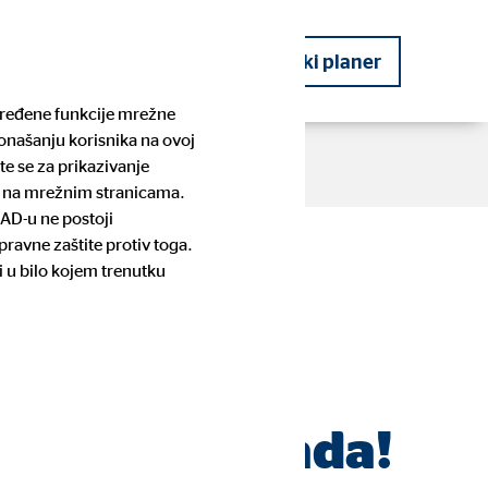
kog planera
Postanite financijski planer
određene funkcije mrežne
ponašanju korisnika na ovoj
te se za prikazivanje
te na mrežnim stranicama.
SAD-u ne postoji
ravne zaštite protiv toga.
OVB Priče
Planiranje budućnosti
Pronađite kontakt osobu i prijavite
Stambeno potrošačko kreditiranje
i u bilo kojem trenutku
 o svojoj
se
ti. Tvoja
t počinje sada!