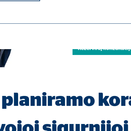
Zašto čekati kada je riječ o t
ciljevima, snovima i planovim
odgovara tebi.
ebni su za ispravno funkcioniranje mrežne stranice.
Rezerviraj konzultacij
ypo_user
3 Association
 planiramo ko
manje korisničkih postavki
a
ojoj sigurnijoj