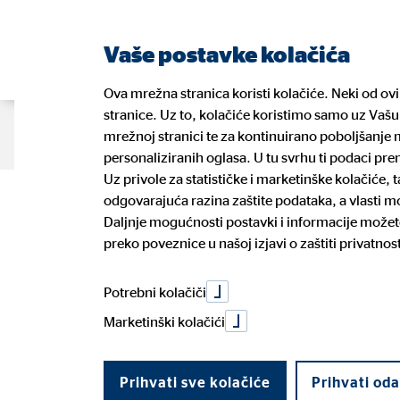
Vaše postavke kolačića
Ova mrežna stranica koristi kolačiće. Neki od ov
stranice. Uz to, kolačiće koristimo samo uz Vašu 
O nama
Naše usluge
Blog
K
mrežnoj stranici te za kontinuirano poboljšanje m
personaliziranih oglasa. U tu svrhu ti podaci pr
Uz privole za statističke i marketinške kolačiće,
odgovarajuća razina zaštite podataka, a vlasti 
Naši financijski planeri
Vaše zdravlje
Prednosti posla financijskog
GDPR
Naši pa
Vaše os
Prilika 
Informa
Daljnje mogućnosti postavki i informacije možete
planera
ulagate
preko poveznice u našoj izjavi o zaštiti privatnost
Dogovorite konzultacije
Prijava
Politika uklj. rizika održivosti
Potroša
Potrebni kolačiči
Marketinški kolačići
Prihvati sve kolačiće
Prihvati od