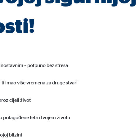
ie_consent_v2
sti!
dshape
vljanje postavkama suglasnosti
dina
ednostavnim – potpuno bez stresa
vi nam podaci pomažu da shvatimo kako naši posjetitelji koriste našu mrežn
 ti imao više vremena za druge stvari
roz cijeli život
 _gat_UA-41411249-11, _gid
 prilagođene tebi i tvojem životu
le Ireland Ltd.
upljanje statistika o korištenju mrežne stranice
ojoj blizini