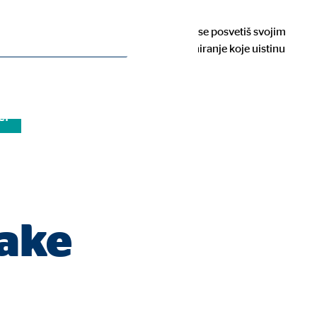
vojoj budućnosti? Sada je pravo vrijeme da se posvetiš svojim
a. Uz nas možeš pronaći financijsko planiranje koje uistinu
e!
rake