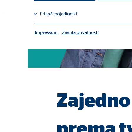
Prikaži pojedinosti
Impressum
Zaštita privatnosti
|
Potrebni kolačiči
Potrebni kolačići omogućuju osnovne funkcije i potr
Korisničke postavke
Naziv:
fe_t
Ponuđač:
TYPO
Zajedno
Svrha:
Spre
Trajanje kolačića:
sesij
prema tv
Kolačić suglasnosti