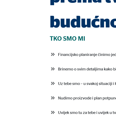
Naziv:
cook
budućno
Ponuđač:
min
Svrha:
Upra
Trajanje kolačića:
1 go
TKO SMO MI
Financijsko planiranje činimo j
Statistički kolačići
Statistički kolačići prikupljaju podatke anonimno. O
Brinemo o svim detaljima kako bi
Google Analytics
Uz tebe smo – u svakoj situaciji i k
Naziv:
_ga,
Nudimo proizvode i plan potpuno
Ponuđač:
Goog
Svrha:
Prik
Uvijek smo tu za tebe i uvijek u tv