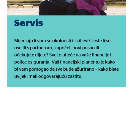
Servis
Mijenjaju li vam se okolnosti ili ciljevi? Jeste li se
uselili s partnerom, započeli novi posao ili
očekujete dijete? Sve to utječe na vaše financije i
police osiguranja. Vaš financijski planer tu je kako
bi vam pomogao da sve bude ažurirano – kako biste
 sadržaju više nije potreban
uvijek imali odgovarajuću zaštitu.