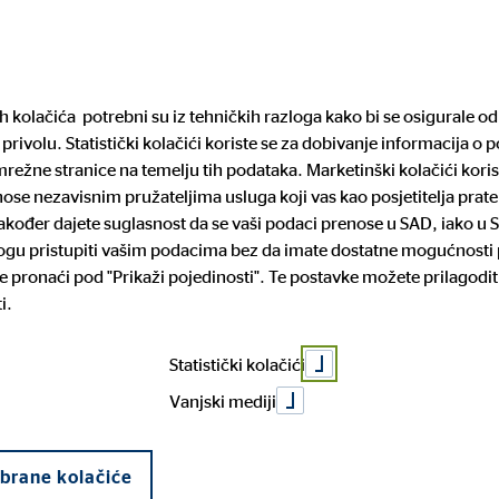
Pronađite financijs
ih kolačića potrebni su iz tehničkih razloga kako bi se osigurale 
privolu. Statistički kolačići koriste se za dobivanje informacija o 
arijera
Mediji
Pravne informacije
režne stranice na temelju tih podataka. Marketinški kolačići koris
enose nezavisnim pružateljima usluga koji vas kao posjetitelja pra
 također dajete suglasnost da se vaši podaci prenose u SAD, iako u 
mogu pristupiti vašim podacima bez da imate dostatne mogućnosti p
rtneri
iguranje
za posao
cije o sustavu zaštite
Povijest tvrtke
Dom i mobilnost
Prilika za napredovanje
Prijava nepravilnosti
 pronaći pod "Prikaži pojedinosti". Te postavke možete prilagodit
Razmisli
lja
i.
čko kreditiranje
budućnos
Statistički kolačići
Vanjski mediji
budućnos
abrane kolačiće