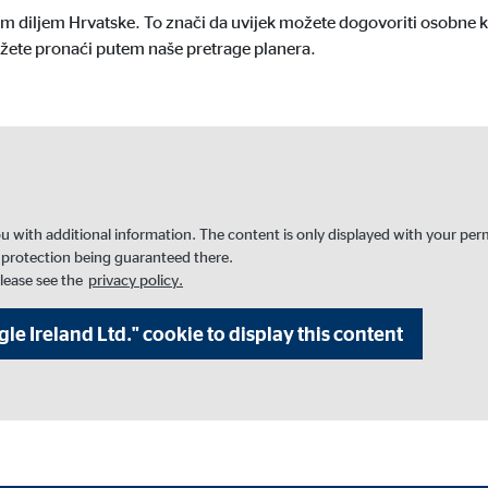
vam diljem Hrvatske. To znači da uvijek možete dogovoriti osobne k
jeseca
ožete pronaći putem naše pretrage planera.
gle_maps
le Ireland Ltd.
gracija interaktivih Google karata
you with additional information. The content is only displayed with your pe
 protection being guaranteed there.
jeseca
please see the
privacy policy.
e Ireland Ltd." cookie to display this content