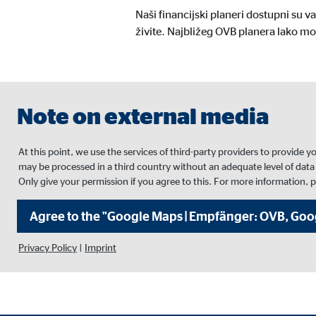
Naši financijski planeri dostupni su 
Trajanje kolačića:
24 m
živite. Najbližeg OVB planera lako m
Google Maps
Naziv:
goo
Note on external media
Ponuđač:
Goog
Svrha:
Inte
At this point, we use the services of third-party providers to provide 
may be processed in a third country without an adequate level of data
Trajanje kolačića:
24 m
Only give your permission if you agree to this. For more information, 
Agree to the "Google Maps | Empfänger: OVB, Googl
Privacy Policy
|
Imprint