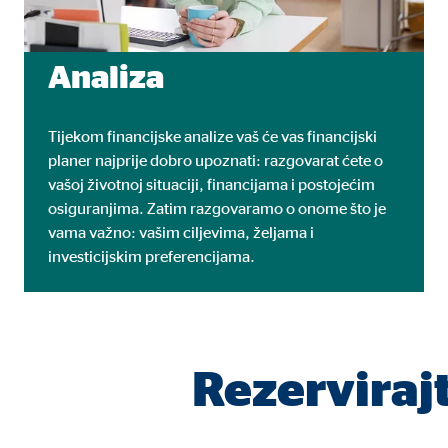
Naziv:
uid,
Ponuđač:
Adf
Analiza
Svrha:
ad 
Trajanje kolačića:
2 mj
Tijekom financijske analize vaš će vas financijski
planer najprije dobro upoznati: razgovarat ćete o
vašoj životnoj situaciji, financijama i postojećim
osiguranjima. Zatim razgovaramo o onome što je
Vanjski mediji
vama važno: vašim ciljevima, željama i
Sadržaj platformi s video zapisima i kartama standard
investicijskim preferencijama.
ručni pristanak.
YouTube
Rezervirajt
Naziv:
you
Ponuđač:
Goog
Svrha:
Inte