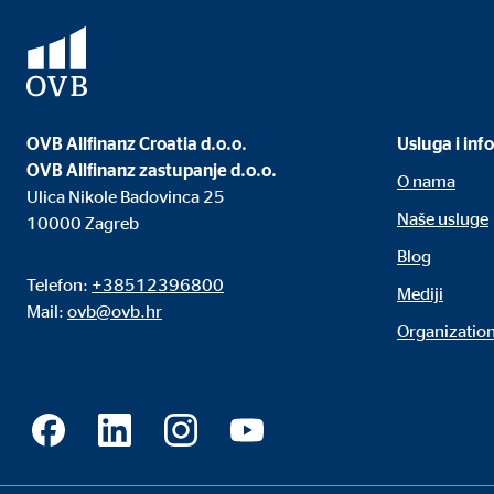
OVB Allfinanz Croatia d.o.o.
Usluga i inf
OVB Allfinanz zastupanje d.o.o.
O nama
Ulica Nikole Badovinca 25
Naše usluge
10000 Zagreb
Blog
Telefon:
+38512396800
Mediji
Mail:
ovb@ovb.hr
Organization