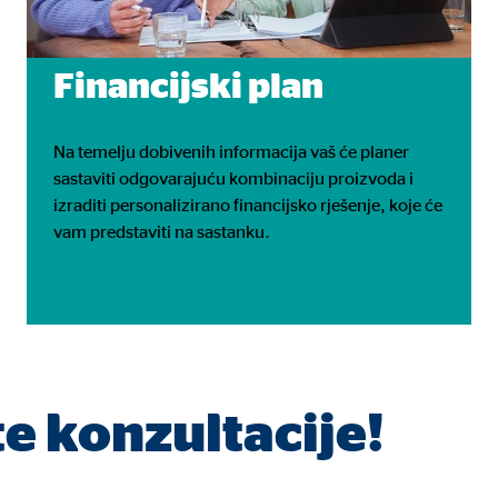
 C
orm A/S
Financijski plan
campaign
eseca
Na temelju dobivenih informacija vaš će planer
sastaviti odgovarajuću kombinaciju proizvoda i
izraditi personalizirano financijsko rješenje, koje će
vam predstaviti na sastanku.
no su blokirani. Ako se prihvate kolačići s vanjskih medija, za pristup ovom
e konzultacije!
tube
le Ireland Ltd.
gracija video zapisa