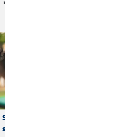
tiče financija i osiguranja.
Članak je objavljen
Stručno osposobljavanje ili
studiranje: Što se više isplati?