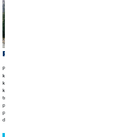
Postavite svoj putni budžet
Prije svega, trebali biste znati koliko će vaše putovanje okvirno
koštati. Najbolje je svoje troškove podijeliti u nekoliko
kategorija. U svoj troškovnik uključite jednokratne troškove,
kao što su letovi ili posebne aktivnosti, i one svakodnevne
troškove. To su, primjerice, prosječni troškovi smještaja,
prijevoza te hrane i pića. Ako te svakodnevne troškove
pomnožite s brojem dana i dodate fiksne troškove putovanja,
dobit ćete okvirni troškovnik putovanja.