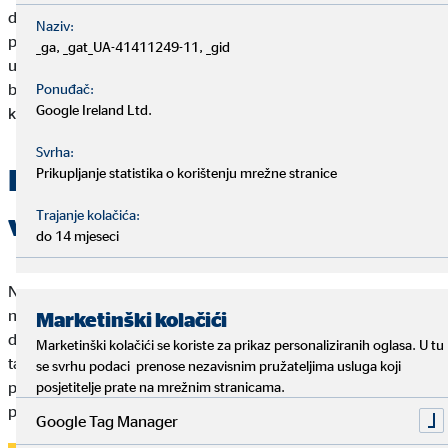
da je takvo putovanje relativno jeftino. Važno je, međutim,
Naziv:
pravilno se pripremiti. Uostalom, ne želite ostati bez novca
_ga, _gat_UA-41411249-11, _gid
usred tajlandske džungle. Prije vašeg velikog putovanja trebali
biste dobro razmisliti o pravom
vremenu
i svom
budžetu
. Ali
Ponuđač:
Google Ireland Ltd.
kada je najbolje vrijeme za to?
Svrha:
Isplanirajte dovoljno
Prikupljanje statistika o korištenju mrežne stranice
Trajanje kolačića:
vremena za put
do 14 mjeseci
Naravno, putovati s ruksakom možete samo dva ili tri tjedna,
no ako poželite putovati dulje od toga, trebate isplanirati
Marketinški kolačići
dovoljno vremena. Upravo je to razlog zašto je backpacking
Marketinški kolačići se koriste za prikaz personaliziranih oglasa. U tu
tako popularan među mladima. To je savršen način da se
se svrhu podaci prenose nezavisnim pružateljima usluga koji
primjerice popuni praznina između
semestara
. Dajemo tri
posjetitelje prate na mrežnim stranicama.
primjera prikladna su za prvo putovanje s ruksakom:
Google Tag Manager