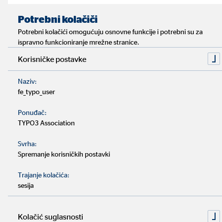
Vrijeme čitanja: približno 6 minuta
Impressum
Zaštita privatnosti
|
Potrebni kolačiči
Za vaše putovanje s ruksakom na leđima najvažnija je
Potrebni kolačići omogućuju osnovne funkcije i potrebni su za
temeljita priprema.
ispravno funkcioniranje mrežne stranice.
Korisničke postavke
Mladi obično imaju više vremena za dulja putovanja.
Naziv:
Međutim, i kraća putovanja mogu biti sasvim zanimljiva.
fe_typo_user
Ponuđač:
Azija i Amerika su vrlo popularne destinacije za
TYPO3 Association
putovanje, no putovanje Europom s ruksakom na leđima
može biti odlična i održiva alternativa.
Svrha:
Spremanje korisničkih postavki
Vrlo jednostavni trikovi mogu vam pomoći da uštedite
Trajanje kolačića:
novac i povećate svoj putni budžet prije i tijekom
sesija
putovanja.
Kolačić suglasnosti