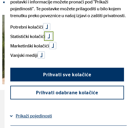
postavki i informacije možete pronaći pod "Prikaži
Podijeli na LinkedInu
pojedinosti". Te postavke možete prilagoditi u bilo kojem
trenutku preko poveznice u našoj izjavi o zaštiti privatnosti.
Potrebni kolačiči
Statistički kolačići
Marketinški kolačići
Vanjski mediji
Prihvati sve kolačiće
Prihvati odabrane kolačiće
Najvažnije činjenice o
putovanju s ruksakom
Prikaži pojedinosti