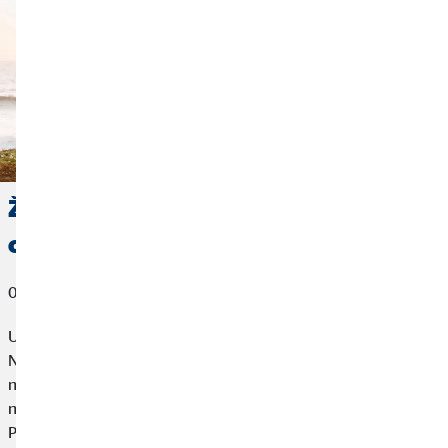
Život u kamperu: Financije i
osiguranje na putu
03. srpnja 2023
Ujutro se probudite u Njemačkoj, a navečer zaspete u
Nizozemskoj s pogledom na more. Putovanje kamperom
nezaboravna je avantura. Kako se san o bezgraničnoj slobodi
ne bi pretvorio u noćnu moru, trebate se dobro pripremiti.
Pokazat ćemo vam kako se pripremiti na neočekivano – što se