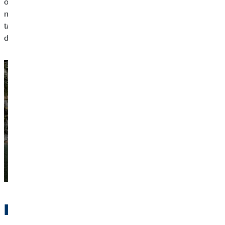
olakšavaju rad i zaradu na lokalnoj razini. Alternativno, možete
na određeno vrijeme iznajmiti
svoju sobu
ili stan kod kuće i
tako se financijski rasteretiti. Međutim, to je moguće samo u
dogovoru s vašim najmodavcem.
Dobra priprema