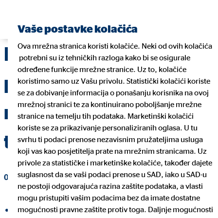
Pronađite financijskog planera
Vaše postavke kolačića
Ova mrežna stranica koristi kolačiće. Neki od ovih kolačića
Backpacking odnosno
potrebni su iz tehničkih razloga kako bi se osigurale
određene funkcije mrežne stranice. Uz to, kolačiće
putovanje s
koristimo samo uz Vašu privolu. Statistički kolačići koriste
se za dobivanje informacija o ponašanju korisnika na ovoj
mrežnoj stranici te za kontinuirano poboljšanje mrežne
ruksakom: Sve što
stranice na temelju tih podataka. Marketinški kolačići
koriste se za prikazivanje personaliziranih oglasa. U tu
trebate znati
svrhu ti podaci prenose nezavisnim pružateljima usluga
koji vas kao posjetitelja prate na mrežnim stranicama. Uz
privole za statističke i marketinške kolačiće, također dajete
suglasnost da se vaši podaci prenose u SAD, iako u SAD-u
01. lipnja 2023
|
OVB Allfinanz Croatia d.o.o.
ne postoji odgovarajuća razina zaštite podataka, a vlasti
mogu pristupiti vašim podacima bez da imate dostatne
mogućnosti pravne zaštite protiv toga. Daljnje mogućnosti
Podijeli na Facebooku