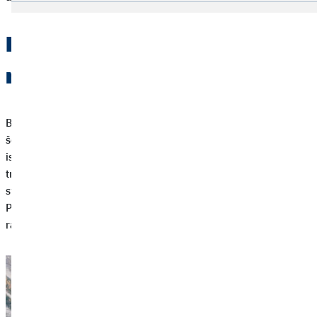
Financiranje putovanja s
ruksakom
Bilo da planirate četverotjedno putovanje istočnom Europom ili
šestomjesečno putovanje oko svijeta – potrebno je dobro
isplanirati svoje financije za putovanje. Putovanja s ruksakom
trebaju biti iznad svega:
jeftina
. Da biste maksimalno iskoristili
svoje vrijeme i
novac
, ključna je dobra priprema i planiranje.
Prije vaše velike avanture trebali biste znati s koliko novca
raspolažete. Ali koji je najbolji način za to?