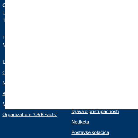
OVB Allfinanz zastupanje d.o.o.
Ulica Nikole Badovinca 25
10000 Zagreb
Telefon:
+38512396800
Mail:
ovb@ovb.hr
Usluga i informacije
Pravne napomene
O nama
Impressum
Naše usluge
Izjava o privatnosti
Blog
Stambeno potrošačko
kreditiranje
Mediji
Izjava o pristupačnosti
Organization: "OVB Facts"
Netiketa
Postavke kolačića