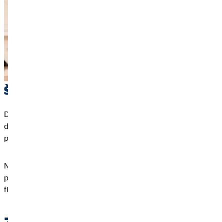
Štednja je vrlo važna
Da biste bili spremni i za nepredvidive i veće troškove, uvijek je
dobro imati rezervu za takve stvari. Tri neto mjesečne plaće su
preporučeni iznos za Vašu stalnu ušteđevinu.
Na taj način imat ćete dovoljno novaca na svom računu za
pokrivanje spontanih troškova, ali i dalje imati dovoljno
fleksibilnosti da trošite na stvari u kojima uživate.