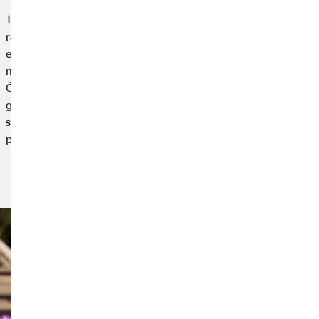
Trenutna energetska kriza i inflacija u Europi koja postojano
raste uzrokuju značajan porast cijena - posebice cijena
energenata. Za dobru pripremu za nadolazeće zimske
mjesece, postoji nekoliko stvari koje možeš učiniti kod kuće.
Čak i jednostavne mjere mogu ti pomoći smanjiti troškove
grijanja i uštedjeti mnogo energije. Ovdje ćeš pronaći sve
savjete i načine na koje možeš smanjiti troškove energije i
potrošnju električne energije.
Članak je objavljen