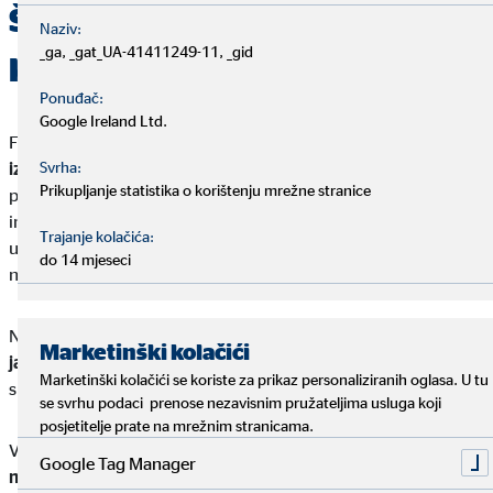
Što su to fiksni troškovi
Naziv:
_ga, _gat_UA-41411249-11, _gid
kućanstva?
Ponuđač:
Google Ireland Ltd.
Fiksni troškovi su troškovi koji se javljaju
redovito i u stalnom
Svrha:
iznosu
. Troškovi života kao što su najam i struja tipični su
Prikupljanje statistika o korištenju mrežne stranice
primjeri fiksnih troškova: iznosi se javljaju u redovitim
intervalima, obično mjesečno, i čine određene, relativno
Trajanje kolačića:
ujednačene troškove. Što su ti fiksni troškovi veći, manje će
do 14 mjeseci
novca ostati za ostale troškove.
Neki fiksni troškovi trebaju se plaćati
mjesečno, dok se drugi
Marketinški kolačići
javljaju samo tromjesečno ili čak godišnje
. Potonje je često
Marketinški kolačići se koriste za prikaz personaliziranih oglasa. U tu
slučaj kod osiguranja, na primjer.
se svrhu podaci prenose nezavisnim pružateljima usluga koji
posjetitelje prate na mrežnim stranicama.
Varijabilni troškovi, s druge strane, mogu varirati
iz mjeseca u
Google Tag Manager
mjesec
. Sukladno tome, za razliku od fiksnih troškova, uvijek