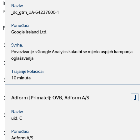
imaš priliku negdje uštedjeti. Varijabilni troškovi nastaju, na
Naziv:
primjer, u slobodno vrijeme ili prilikom kupovine.
_dc_gtm_UA-64237600-1
Ponuđač:
Fiksni troškovi
prije svega su:
Google Ireland Ltd.
Svrha:
Stanarina
Povezivanje s Google Analyics kako bi se mjerio uspjeh kampanja
oglašavanja
Isplata kredita
Trajanje kolačića:
10 minuta
Plaćanje vodnih usluga
Adform | Primatelj: OVB, Adform A/S
Struja
Naziv:
Grijanje
uid, C
Ponuđač:
Osiguranje
Adform A/S