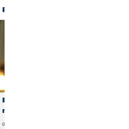
Pročitajte i:
Poskupljenje energenata: Kako
možeš uštedjeti struju i novac
03. studenoga 2022