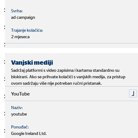
Porez
Svrha:
ad campaign
Troškovi lizinga
Trajanje kolačića:
2 mjeseca
Troškovi prijevoza
Vanjski mediji
Razne pretplate
Sadržaj platformi s video zapisima i kartama standardno su
blokirani. Ako se prihvate kolačići s vanjskih medija, za pristup
Telefon i internet
ovom sadržaju više nije potreban ručni pristanak.
YouTube
Ugovor za mobitel
Naziv:
Pretplate na TV kanale
youtube
Ponuđač:
Naknade za čuvanje djece
Google Ireland Ltd.