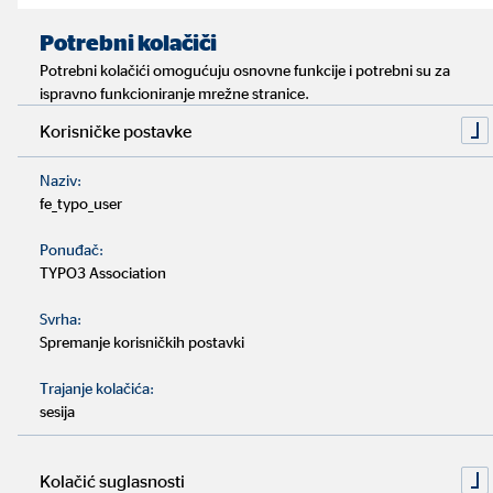
Impressum
Zaštita privatnosti
|
Vrijeme čitanja: približno 4 minuta
Potrebni kolačiči
Potrebni kolačići omogućuju osnovne funkcije i potrebni su za
ispravno funkcioniranje mrežne stranice.
Za realan pregled vlastitih troškova, bitno je znati koliko
iznose fiksni mjesečni troškovi u tvojem kućanstvu.
Korisničke postavke
Naziv:
Fiksni troškovi podrazumijevaju sve ono što plaćaš
fe_typo_user
redovito i stalno – na primjer, mjesečni trošak stanarine.
Ponuđač:
TYPO3 Association
Ostali troškovi su varijabilni, od odlazaka u kino ili
restorane do slobodnih aktivnosti i kupovine.
Svrha:
Spremanje korisničkih postavki
Koliko bi mjesečni troškovi trebali iznositi ovisi o tvojim
Trajanje kolačića:
mjesečnim prihodima. Pravilo 50-30-20 pomaže ti
sesija
procijeniti kako raspodijeliti mjesečni budžet.
Kolačić suglasnosti