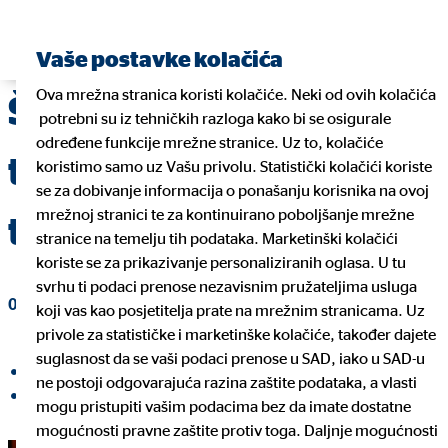
Pronađite financijskog planera
Vaše postavke kolačića
Ova mrežna stranica koristi kolačiće. Neki od ovih kolačića
Što su fiksni mjesečni
potrebni su iz tehničkih razloga kako bi se osigurale
određene funkcije mrežne stranice. Uz to, kolačiće
troškovi i koliko bi
koristimo samo uz Vašu privolu. Statistički kolačići koriste
se za dobivanje informacija o ponašanju korisnika na ovoj
mrežnoj stranici te za kontinuirano poboljšanje mrežne
trebali iznositi?
stranice na temelju tih podataka. Marketinški kolačići
koriste se za prikazivanje personaliziranih oglasa. U tu
svrhu ti podaci prenose nezavisnim pružateljima usluga
04. siječnja 2022
|
OVB Allfinanz Croatia d.o.o.
koji vas kao posjetitelja prate na mrežnim stranicama. Uz
privole za statističke i marketinške kolačiće, također dajete
suglasnost da se vaši podaci prenose u SAD, iako u SAD-u
Podijeli na Facebooku
ne postoji odgovarajuća razina zaštite podataka, a vlasti
Podijeli na LinkedInu
mogu pristupiti vašim podacima bez da imate dostatne
mogućnosti pravne zaštite protiv toga. Daljnje mogućnosti