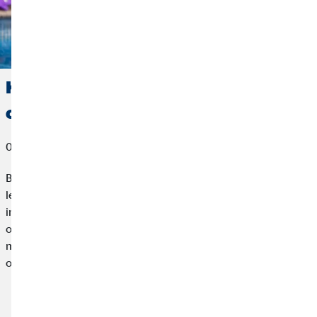
Konačno sunce: Savjeti za budžet za
odmor i putno osiguranje
05. srpnja 2022
Bez obzira ideš li na putovanje kroz Tajland s ruksakom na
leđima ili boraviš u all-inclusive hotelu u Tunisu, ima smisla
imati osiguranje u slučaju da se razboliš neposredno prije
odmora ili ti ukradu stvari iz hotelske sobe. Na taj način se
možeš zaštititi od financijskih posljedica - i bezbrižno otići na
odmor.
Članak je objavljen