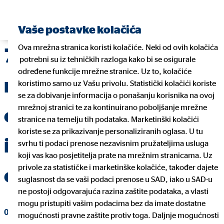
Pronađite financijskog planera
Vaše postavke kolačića
Ova mrežna stranica koristi kolačiće. Neki od ovih kolačića
7 pogrešaka kod
potrebni su iz tehničkih razloga kako bi se osigurale
određene funkcije mrežne stranice. Uz to, kolačiće
mirovinskog
koristimo samo uz Vašu privolu. Statistički kolačići koriste
se za dobivanje informacija o ponašanju korisnika na ovoj
mrežnoj stranici te za kontinuirano poboljšanje mrežne
osiguranja: donesite
stranice na temelju tih podataka. Marketinški kolačići
koriste se za prikazivanje personaliziranih oglasa. U tu
ispravne financijske
svrhu ti podaci prenose nezavisnim pružateljima usluga
koji vas kao posjetitelja prate na mrežnim stranicama. Uz
privole za statističke i marketinške kolačiće, također dajete
odluke
suglasnost da se vaši podaci prenose u SAD, iako u SAD-u
ne postoji odgovarajuća razina zaštite podataka, a vlasti
mogu pristupiti vašim podacima bez da imate dostatne
03. listopada 2022
|
OVB Allfinanz Croatia d.o.o.
mogućnosti pravne zaštite protiv toga. Daljnje mogućnosti