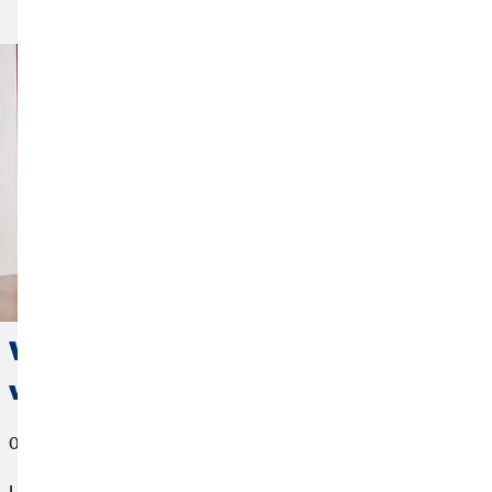
Članak je objavljen
Vođenje evidencije budžeta: Kako
voditi vlastite financije
01. veljače 2022
Usred užurbanosti svakodnevnog života, vrlo malo ljudi zna