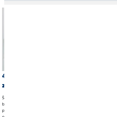
4. Ne osiguravate vlastitu sposobnost
za rad
Što učiniti ako više ne možete raditi iz dana u dan? Nesreće ili
bolesti događaju se češće nego što mislimo, a bez redovitih
primanja teško da možete uplaćivati privatno mirovinsko
osiguranje. Uz pomoć
osiguranja od profesionalne invalidnosti