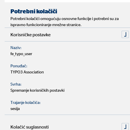
mirovinskom osiguranju
Impressum
Zaštita privatnosti
|
Potrebni kolačiči
Potrebni kolačići omogućuju osnovne funkcije i potrebni su za
Vrijeme čitanja: približno 4 minuta
ispravno funkcioniranje mrežne stranice.
Korisničke postavke
U Hrvatskoj, obvezno mirovinsko osiguranje najčešće
više nije dovoljno za bezbrižno starenje.
Naziv:
fe_typo_user
Demografske promjene diljem Europe znače da sve
Ponuđač:
manje ljudi uplaćuje u mirovinske fondove.
TYPO3 Association
Svrha:
Neophodno je privatno mirovinsko osiguranje. Isplati se
Spremanje korisničkih postavki
početi čim ranije.
Trajanje kolačića:
sesija
Kada je riječ o privatnom mirovinskom osiguranju,
moraš imati na umu nekoliko stvari.
Kolačić suglasnosti