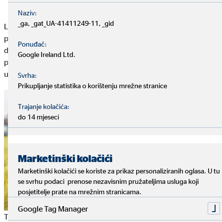
Naziv:
_ga, _gat_UA-41411249-11, _gid
Ljudi u Europi ne samo da imaju manje djece u prosjeku, već
postaju sve stariji. Što je stanovništvo starije, to duže prima
Ponuđač:
državnu mirovinu. Dakle, sve je više umirovljenika koji dulje
Google Ireland Ltd.
primaju mirovinu, a istovremeno sve manje mladih koji
uplaćuju u sustav.
Svrha:
Prikupljanje statistika o korištenju mrežne stranice
Trajanje kolačića:
do 14 mjeseci
Marketinški kolačići
Marketinški kolačići se koriste za prikaz personaliziranih oglasa. U tu
se svrhu podaci prenose nezavisnim pružateljima usluga koji
posjetitelje prate na mrežnim stranicama.
Google Tag Manager
Takozvana razina mirovine ima važnu ulogu u osiguravanju