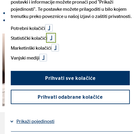
postavki i informacije možete pronaći pod "Prikaži
pojedinosti". Te postavke možete prilagoditi u bilo kojem
Podijeli na Facebooku
trenutku preko poveznice u našoj izjavi o zaštiti privatnosti.
Podijeli na LinkedInu
Potrebni kolačiči
Statistički kolačići
Marketinški kolačići
Vanjski mediji
Prihvati sve kolačiće
Prihvati odabrane kolačiće
Prikaži pojedinosti
Najvažnije činjenice o