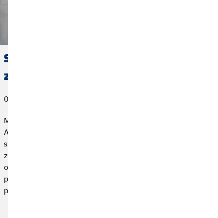
Samozapošljavanje: Sve o
zdravstvenom osiguranju
02. listopada 2023
Mnogi ljudi sanjaju o tome da svoj hobi pretvore u profesiju.
Ako postanete samozaposleni, možete se malo približiti tom
snu. No, što se u tom slučaju događa s vašim zakonskim
zdravstvenim ili mirovinskim osiguranjem? Koje novo
osiguranje trebate? Pokazat ćemo vam kako se možete
pravilno zaštititi i pripremiti za pustolovinu zvanu
poduzetništvo.