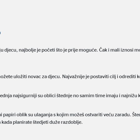
4 mjeseci
a
ranih oglasa. U tu se svrhu podaci prenose nezavisnim pružateljima usluga koj
ju djecu, najbolje je početi što je prije moguće. Čak i mali iznosi
te uložiti novac za djecu. Najvažnije je postaviti cilj i odrediti k
_gtm_UA-64237600-1
le Ireland Ltd.
tednja najsigurniji su oblici štednje no samim time imaju i najniž
zivanje s Google Analyics kako bi se mjerio uspjeh kampanja oglašavanja
sni papiri oblik su ulaganja s kojim možeš ostvariti veću zaradu. Št
minuta
 kada planirate štedjeti duže razdoblje.