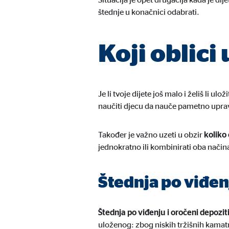
štednje u konačnici odabrati.
Koji oblici
Je li tvoje dijete još malo i želiš li u
naučiti djecu da nauče pametno upra
Također je važno uzeti u obzir
koliko 
jednokratno ili kombinirati oba nači
Štednja po viđen
Štednja po viđenju i oročeni depozit
uloženog: zbog niskih tržišnih kamat