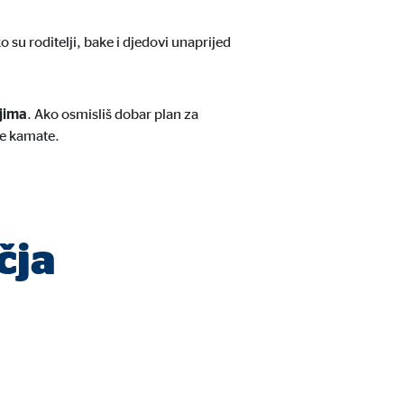
 su roditelji, bake i djedovi unaprijed
jima
. Ako osmisliš dobar plan za
ne kamate.
čja