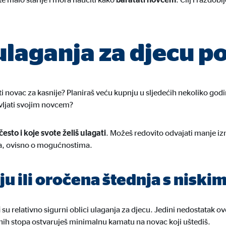
 ulaganja za djecu p
ložiti novac za kasnije? Planiraš veću kupnju u sljedećih nekoliko godi
vljati svojim novcem?
često i koje svote želiš ulagati
. Možeš redovito odvajati manje izn
na, ovisno o mogućnostima.
ju ili oročena štednja s niski
i
su relativno sigurni oblici ulaganja za djecu. Jedini nedostatak ov
nih stopa ostvaruješ minimalnu kamatu na novac koji uštediš.