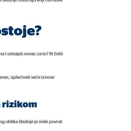
ostoje?
na i odvajaš novac za to? Ili želiš
ose, uplaćivati ​​veće iznose
m rizikom
og oblika štednje je niski povrat