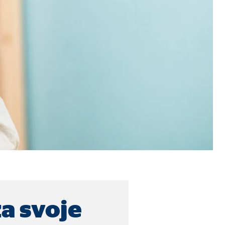
u stranicu.
za svoje