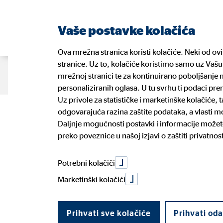
Vaše postavke kolačića
Ova mrežna stranica koristi kolačiće. Neki od ov
stranice. Uz to, kolačiće koristimo samo uz Vašu 
O nama
Naše usluge
Blog
K
mrežnoj stranici te za kontinuirano poboljšanje m
personaliziranih oglasa. U tu svrhu ti podaci pr
Uz privole za statističke i marketinške kolačiće,
Dječja štednja
odgovarajuća razina zaštite podataka, a vlasti 
Naši financijski planeri
Vaše zdravlje
Prednosti posla financijskog
GDPR
Naši pa
Vaše os
Prilika 
Informa
Daljnje mogućnosti postavki i informacije možete
planera
ulagate
preko poveznice u našoj izjavi o zaštiti privatnost
Dogovorite konzultacije
Prijava
Politika uklj. rizika održivosti
Potroša
Potrebni kolačiči
01. ožujka 2022
|
OVB Allfinanz Croatia d.o.o.
Marketinški kolačići
Podijeli na Facebooku
Podijeli na LinkedInu
Prihvati sve kolačiće
Prihvati od