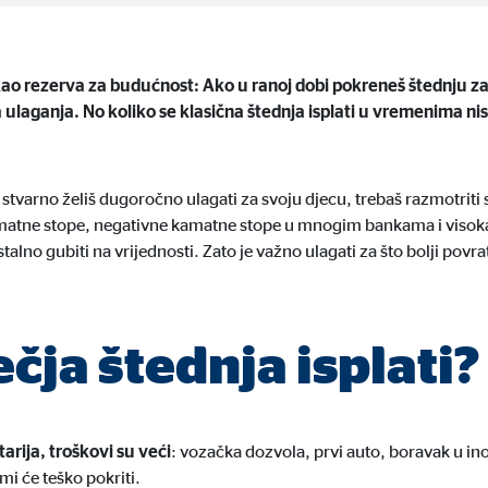
 C
orm A/S
kao rezerva za budućnost: Ako u ranoj dobi pokreneš štednju za
campaign
 ulaganja. No koliko se klasična štednja isplati u vremenima ni
eseca
 stvarno želiš dugoročno ulagati za svoju djecu, trebaš razmotriti s
matne stope, negativne kamatne stope u mnogim bankama i visoka 
i stalno gubiti na vrijednosti. Zato je važno ulagati za što bolji po
no su blokirani. Ako se prihvate kolačići s vanjskih medija, za pristup ovom
ečja štednja isplati?
tube
le Ireland Ltd.
tarija, troškovi su veći
: vozačka dozvola, prvi auto, boravak u ino
mi će teško pokriti.
gracija video zapisa