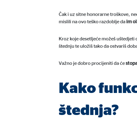
Trajanje kolačića:
24 m
Čak i uz sitne honorarne troškove, neć
mislili na ovo teško razdoblje da
im o
Google Maps
Kroz koje desetljeće možeš uštedjeti 
Naziv:
goo
štednju te uložiš tako da ostvariš dob
Ponuđač:
Goog
Važno je dobro procijeniti da će
stopa
Svrha:
Inte
Trajanje kolačića:
24 m
Kako funkc
štednja?