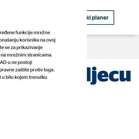
kog planera
Postanite financijski planer
određene funkcije mrežne
ponašanju korisnika na ovoj
te se za prikazivanje
te na mrežnim stranicama.
SAD-u ne postoji
tednje za djecu
ravne zaštite protiv toga.
OVB Priče
Planiranje budućnosti
Pronađite kontakt osobu i prijavite
Stambeno potrošačko kreditiranje
i u bilo kojem trenutku
se