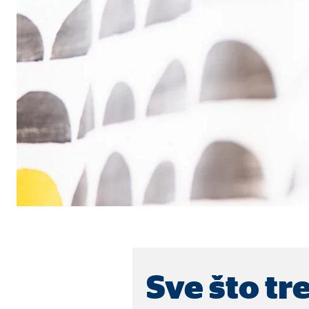
Naziv:
cook
Ponuđač:
min
Svrha:
Upra
Trajanje kolačića:
1 go
Statistički kolačići
Statistički kolačići prikupljaju podatke anonimno. O
Google Analytics
Naziv:
_ga,
Ponuđač:
Goog
Sve što tr
Svrha:
Prik