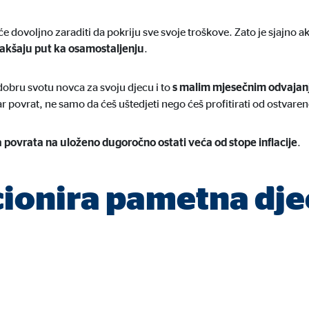
jeseca
e dovoljno zaraditi da pokriju sve svoje troškove. Zato je sjajno ako
lakšaju put ka osamostaljenju
.
dobru svotu novca za svoju djecu i to
s malim mjesečnim odvajan
gle_maps
ar povrat, ne samo da ćeš uštedjeti nego ćeš profitirati od ostvare
le Ireland Ltd.
 povrata na uloženo dugoročno ostati veća od stope inflacije
.
gracija interaktivih Google karata
jeseca
ionira pametna dje