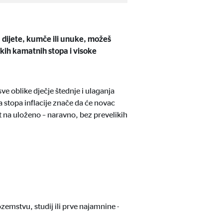
 dijete, kumče ili unuke, možeš
skih kamatnih stopa i visoke
ve oblike dječje štednje i ulaganja
stopa inflacije znače da će novac
vrat na uloženo – naravno, bez prevelikih
 sadržaju više nije potreban
zemstvu, studij ili prve najamnine -