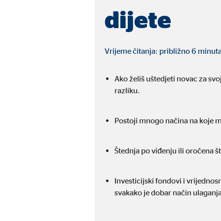
Trajanje kolačića:
dijete
do 1
Marketinški kolačići
Vrijeme čitanja: približno 6 minut
Marketinški kolačići se koriste za prikaz personalizi
mrežnim stranicama.
Ako želiš uštedjeti novac za svo
razliku.
Google Tag Manager
Postoji mnogo načina na koje može
Naziv:
_dc
Ponuđač:
Goog
Štednja po viđenju ili oročena š
Svrha:
Pove
Investicijski fondovi i vrijedno
Trajanje kolačića:
10 
svakako je dobar način ulaganja
Adform | Primatelj: OVB, Adform A/S