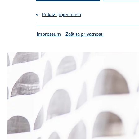
Prikaži pojedinosti
Impressum
Zaštita privatnosti
|
Potrebni kolačiči
Potrebni kolačići omogućuju osnovne funkcije i potr
Korisničke postavke
Naziv:
fe_t
Ponuđač:
TYPO
Svrha:
Spre
Trajanje kolačića:
sesij
Kolačić suglasnosti