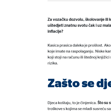
Naziv:
uid,
Ponuđač:
Adf
Za vozačku dozvolu, školovanje ili 
Svrha:
ad 
uštedjeti znatnu svotu čak i uz mala
inflacije?
Trajanje kolačića:
2 mj
Kasica prasica daleka je prošlost. Ako
koje imate na raspolaganju. Niske ka
Vanjski mediji
koji stoji na računu ili štednoj knjižic
Sadržaj platformi s video zapisima i kartama standard
rizika.
ručni pristanak.
Zašto se dj
YouTube
Naziv:
you
Ponuđač:
Goog
Djeca koštaju, to je činjenica.
Što su s
troškove s kojima se mladi susreću sa
Svrha:
Inte