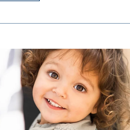
ebni su za ispravno funkcioniranje mrežne stranice.
ypo_user
3 Association
manje korisničkih postavki
a