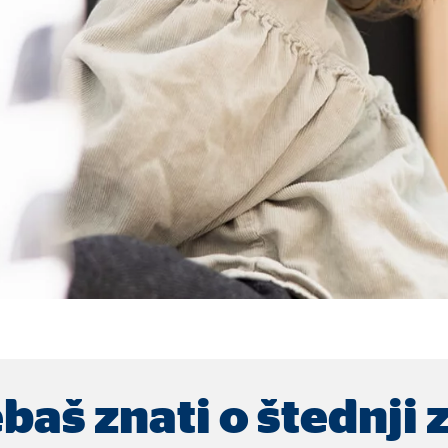
ie_consent_v2
dshape
vljanje postavkama suglasnosti
dina
vi nam podaci pomažu da shvatimo kako naši posjetitelji koriste našu mrežn
 _gat_UA-41411249-11, _gid
le Ireland Ltd.
ebaš znati o štednji 
upljanje statistika o korištenju mrežne stranice