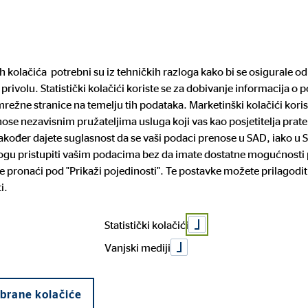
Pronađite financijs
ih kolačića potrebni su iz tehničkih razloga kako bi se osigurale 
privolu. Statistički kolačići koriste se za dobivanje informacija o 
arijera
Mediji
Pravne informacije
režne stranice na temelju tih podataka. Marketinški kolačići koris
enose nezavisnim pružateljima usluga koji vas kao posjetitelja pra
 također dajete suglasnost da se vaši podaci prenose u SAD, iako u 
: Dobar plan š
mogu pristupiti vašim podacima bez da imate dostatne mogućnosti p
rtneri
iguranje
za posao
cije o sustavu zaštite
Povijest tvrtke
Dom i mobilnost
Prilika za napredovanje
Prijava nepravilnosti
 pronaći pod "Prikaži pojedinosti". Te postavke možete prilagodit
lja
i.
čko kreditiranje
Statistički kolačići
Vanjski mediji
abrane kolačiće