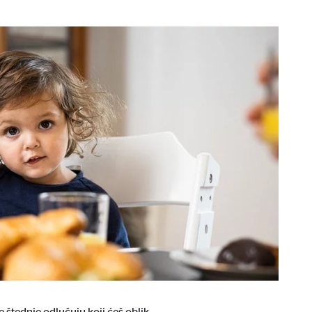
lje štednje odlučuju koji ćeš oblik