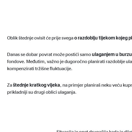
Oblik štednje ovisit će prije svega
o razdoblju tijekom kojeg pl
Danas se dobar povrat može postići samo
ulaganjem u burzu
fondove. Međutim, važno je dugoročno planirati razdoblje ula
kompenzirati tržišne fluktuacije.
Za
štednje kratkog vijeka
, na primjer planiraš neku veću kup
prikladniji su drugi oblici ulaganja.
Situacija je opet drugačija kada je dij