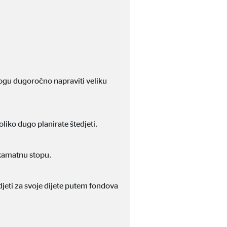
i posjetitelje prate na
 mogu dugoročno napraviti veliku
oliko dugo planirate štedjeti.
u kamatnu stopu.
edjeti za svoje dijete putem fondova